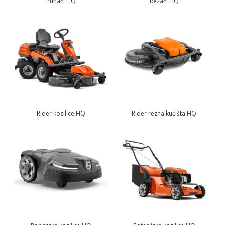
Puhači HQ
Rezači HQ
Rider kosilice HQ
Rider rezna kućišta HQ