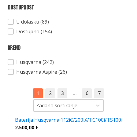
Dostupnost
Dostupnost
U dolasku (89)
Dostupno (154)
Brend
Brend
Husqvarna
(242)
Husqvarna Aspire
(26)
1
2
3
…
6
7
Sortiranje
Sortiranje
Zadano sortiranje
Baterija Husqvarna 112iC/200iX/TC100i/TS100i
2.500,00
€