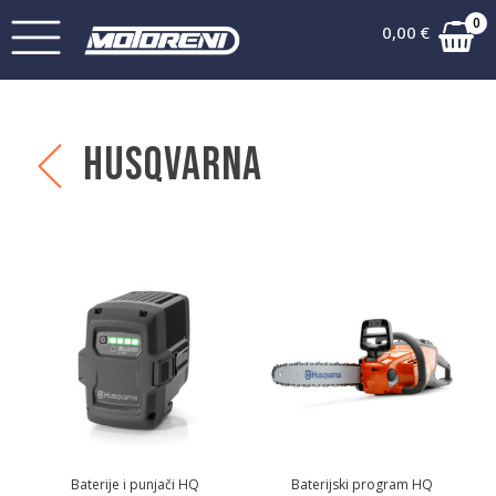
0
0,00
€
Husqvarna
Baterije i punjači HQ
Baterijski program HQ