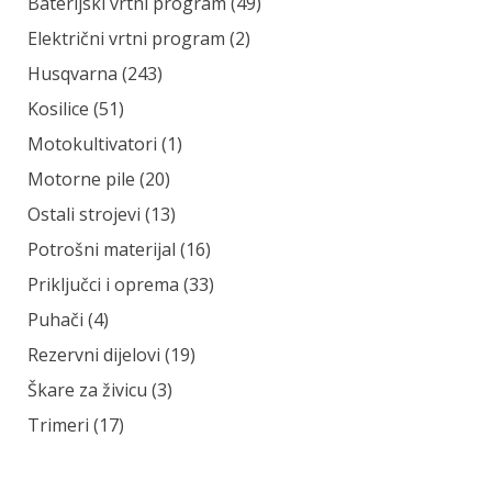
Kategorija
Baterijski vrtni program
(49)
Električni vrtni program
(2)
Husqvarna
(243)
Kosilice
(51)
Motokultivatori
(1)
Motorne pile
(20)
Ostali strojevi
(13)
Potrošni materijal
(16)
Priključci i oprema
(33)
Puhači
(4)
Rezervni dijelovi
(19)
Škare za živicu
(3)
Trimeri
(17)