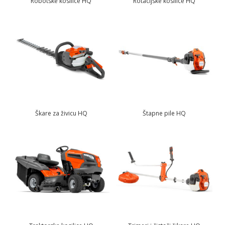
Robotske kosilice HQ
Rotacijske kosilice HQ
Škare za živicu HQ
Štapne pile HQ