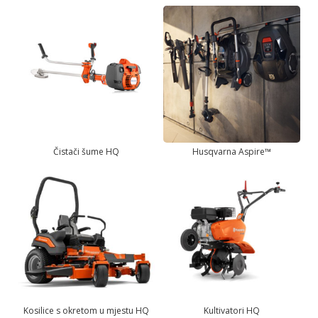
Čistači šume HQ
Husqvarna Aspire™
Kosilice s okretom u mjestu HQ
Kultivatori HQ