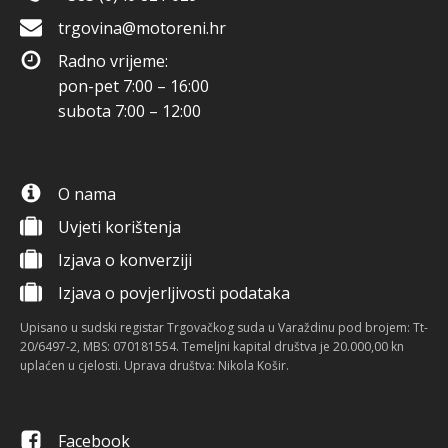
trgovina@motoreni.hr
Radno vrijeme:
pon-pet 7:00 – 16:00
subota 7:00 – 12:00
O nama
Uvjeti korištenja
Izjava o konverziji
Izjava o povjerljivosti podataka
Upisano u sudski registar Trgovačkog suda u Varaždinu pod brojem: Tt-
20/6497-2, MBS: 070181554. Temeljni kapital društva je 20.000,00 kn
uplaćen u cjelosti. Uprava društva: Nikola Košir.
Facebook