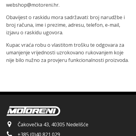
webshop@motoreni.hr.
Obavijest o raskidu mora sadržavati: broj narudžbe i
broj računa, ime i prezime, adresu, telefon, e-mail,
izjavu o raskidu ugovora.
Kupac vraća robu o vlastitom trošku te odgovara za
umanjenje vrijednosti uzrokovano rukovanjem koje
nije bilo nužno za provjeru funkcionalnosti proizvoda.
Čakovečka 43, 40305 Nedelišće
+385 (0)40 821 029