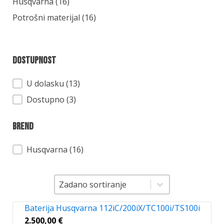
Kategorija
Husqvarna
(16)
Potrošni materijal
(16)
Dostupnost
Dostupnost
U dolasku (13)
Dostupno (3)
Brend
Brend
Husqvarna
(16)
Sortiranje
Sortiranje
Zadano sortiranje
Baterija Husqvarna 112iC/200iX/TC100i/TS100i
2.500,00
€