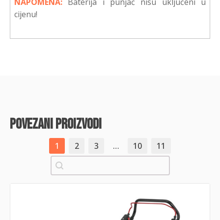
NAPOMENA:
Baterija i punjač nisu uključeni u
cijenu!
povezani proizvodi
1
2
3
…
10
11
Pretraži