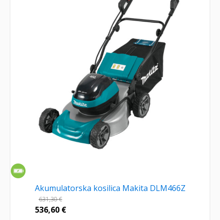
Akumulatorska kosilica Makita DLM466Z
631,30
€
536,60
€