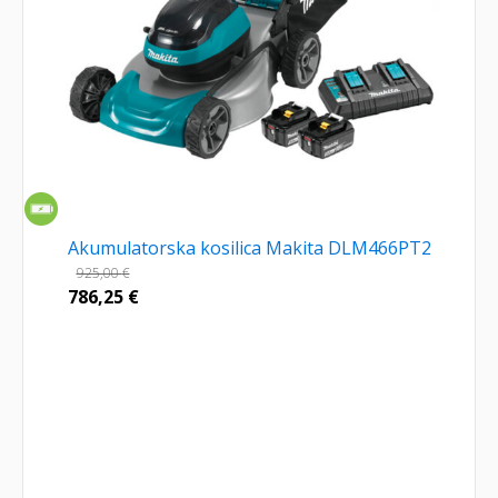
Akumulatorska kosilica Makita DLM466PT2
925,00
€
786,25
€