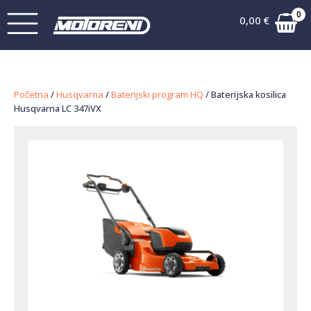
0
0,00
€
Početna
/
Husqvarna
/
Baterijski program HQ
/ Baterijska kosilica
Husqvarna LC 347iVX