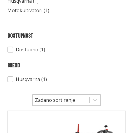
Kategorija
Husqvarna
(1)
Motokultivatori
(1)
Dostupnost
Dostupnost
Dostupno (1)
Brend
Brend
Husqvarna
(1)
Sortiranje
Sortiranje
Zadano sortiranje