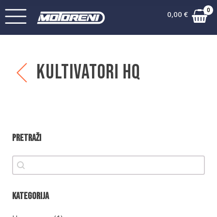
0
0,00
€
Kultivatori HQ
Pretraži
Pretraži
Pretraži
Kategorija