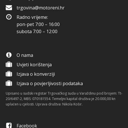
trgovina@motoreni.hr
Radno vrijeme:
pon-pet 7:00 – 16:00
subota 7:00 – 12:00
O nama
Uvjeti korištenja
Izjava o konverziji
Izjava o povjerljivosti podataka
Upisano u sudski registar Trgovačkog suda u Varaždinu pod brojem: Tt-
20/6497-2, MBS: 070181554. Temeljni kapital društva je 20.000,00 kn
uplaćen u cjelosti. Uprava društva: Nikola Košir.
Facebook