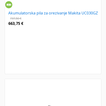
Akumulatorska pila za orezivanje Makita UC030GZ
737,50
€
663,75
€