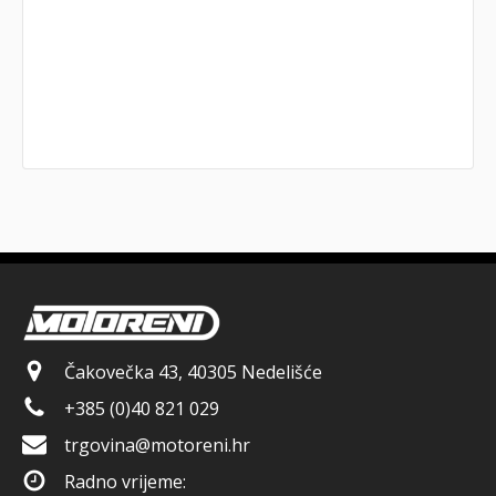
Čakovečka 43, 40305 Nedelišće
+385 (0)40 821 029
trgovina@motoreni.hr
Radno vrijeme: