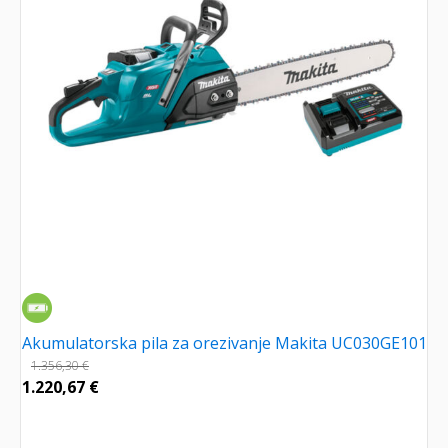
Akumulatorska pila za orezivanje Makita UC030GE101
1.356,30
€
1.220,67
€