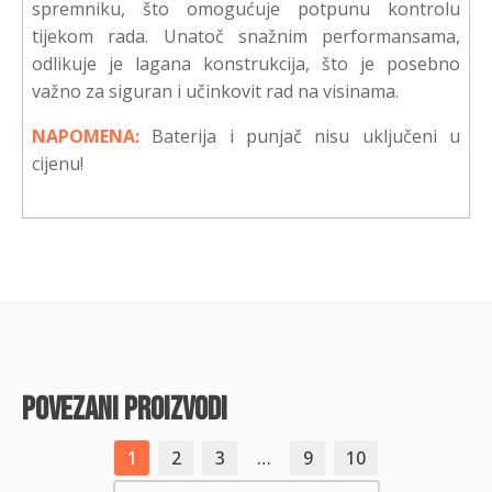
spremniku, što omogućuje potpunu kontrolu
tijekom rada. Unatoč snažnim performansama,
odlikuje je lagana konstrukcija, što je posebno
važno za siguran i učinkovit rad na visinama.
NAPOMENA:
Baterija i punjač nisu uključeni u
cijenu!
povezani proizvodi
1
2
3
…
9
10