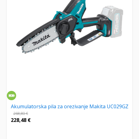
Akumulatorska pila za orezivanje Makita UC029GZ
268,80
€
228,48
€