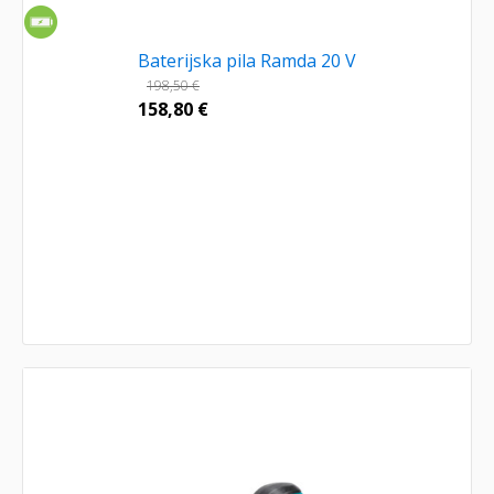
Baterijska pila Ramda 20 V
198,50
€
158,80
€