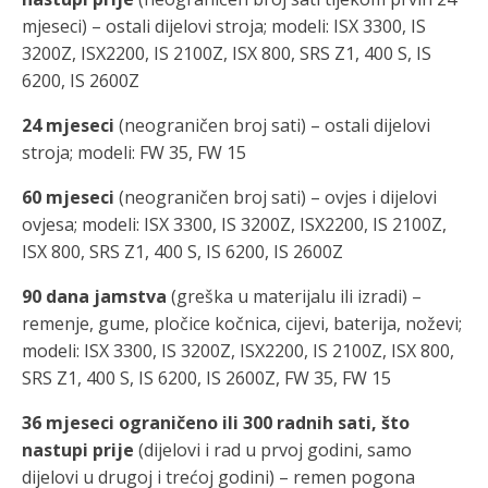
mjeseci) – ostali dijelovi stroja; modeli: ISX 3300, IS
3200Z, ISX2200, IS 2100Z, ISX 800, SRS Z1, 400 S, IS
6200, IS 2600Z
24 mjeseci
(neograničen broj sati) – ostali dijelovi
stroja; modeli: FW 35, FW 15
60
mjeseci
(neograničen broj sati) – ovjes i dijelovi
ovjesa; modeli: ISX 3300, IS 3200Z, ISX2200, IS 2100Z,
ISX 800, SRS Z1, 400 S, IS 6200, IS 2600Z
90 dana jamstva
(greška u materijalu ili izradi) –
remenje, gume, pločice kočnica, cijevi, baterija, noževi;
modeli: ISX 3300, IS 3200Z, ISX2200, IS 2100Z, ISX 800,
SRS Z1, 400 S, IS 6200, IS 2600Z, FW 35, FW 15
36 mjeseci ograničeno
ili
3
00 radnih sati, što
nastupi prije
(dijelovi i rad u prvoj godini, samo
dijelovi u drugoj i trećoj godini) – remen pogona