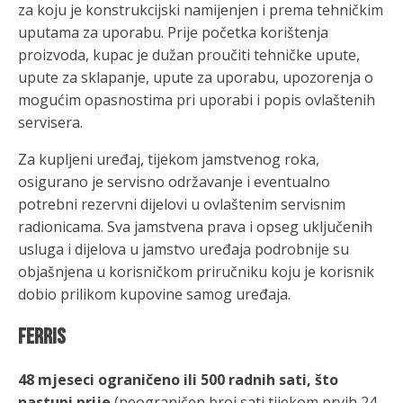
za koju je konstrukcijski namijenjen i prema tehničkim
uputama za uporabu. Prije početka korištenja
proizvoda, kupac je dužan proučiti tehničke upute,
upute za sklapanje, upute za uporabu, upozorenja o
mogućim opasnostima pri uporabi i popis ovlaštenih
servisera.
Za kupljeni uređaj, tijekom jamstvenog roka,
osigurano je servisno održavanje i eventualno
potrebni rezervni dijelovi u ovlaštenim servisnim
radionicama. Sva jamstvena prava i opseg uključenih
usluga i dijelova u jamstvo uređaja podrobnije su
objašnjena u korisničkom priručniku koju je korisnik
dobio prilikom kupovine samog uređaja.
FERRIS
48 mjeseci ograničeno
ili 500 radnih sati, što
nastupi prije
(neograničen broj sati tijekom prvih 24