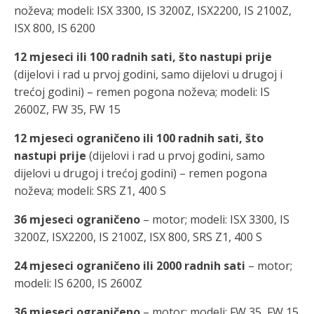
noževa; modeli: ISX 3300, IS 3200Z, ISX2200, IS 2100Z,
ISX 800, IS 6200
12 mjeseci
ili
100
radnih sati, što nastupi prije
(dijelovi i rad u prvoj godini, samo dijelovi u drugoj i
trećoj godini) – remen pogona noževa; modeli: IS
2600Z, FW 35, FW 15
12 mjeseci ograničeno
ili
1
00 radnih sati, što
nastupi prije
(dijelovi i rad u prvoj godini, samo
dijelovi u drugoj i trećoj godini) – remen pogona
noževa; modeli: SRS Z1, 400 S
36 mjeseci ograničeno
– motor; modeli: ISX 3300, IS
3200Z, ISX2200, IS 2100Z, ISX 800, SRS Z1, 400 S
24 mjeseci ograničeno ili 2000 radnih sati
– motor;
modeli: IS 6200, IS 2600Z
36 mjeseci ograničeno
– motor; modeli: FW 35, FW 15