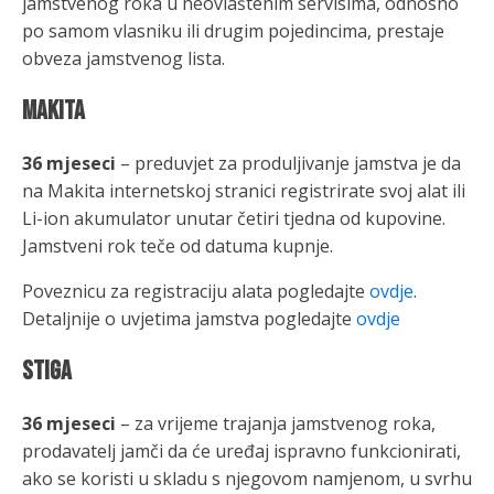
jamstvenog roka u neovlaštenim servisima, odnosno
po samom vlasniku ili drugim pojedincima, prestaje
obveza jamstvenog lista.
MAKITA
36 mjeseci
– preduvjet za produljivanje jamstva je da
na Makita internetskoj stranici registrirate svoj alat ili
Li-ion akumulator unutar četiri tjedna od kupovine.
Jamstveni rok teče od datuma kupnje.
Poveznicu za registraciju alata pogledajte
ovdje
.
Detaljnije o uvjetima jamstva pogledajte
ovdje
STIGA
36 mjeseci
– za vrijeme trajanja jamstvenog roka,
prodavatelj jamči da će uređaj ispravno funkcionirati,
ako se koristi u skladu s njegovom namjenom, u svrhu