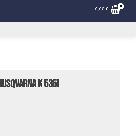
0
0,00
€
 Husqvarna K 535i