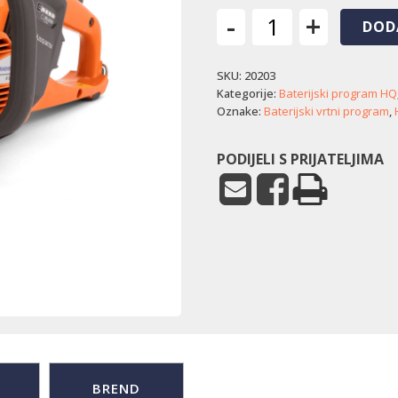
-
+
DOD
Baterijski
rezač
SKU:
20203
Husqvarna
K
Kategorije:
Baterijski program HQ
535i
Oznake:
Baterijski vrtni program
,
količina
PODIJELI S PRIJATELJIMA
BREND