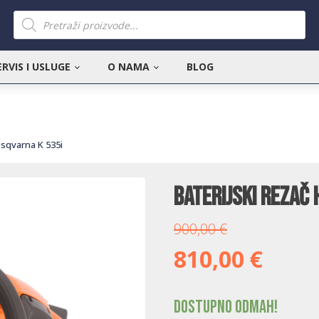
Products
search
ERVIS I USLUGE
O NAMA
BLOG
usqvarna K 535i
Baterijski rezač
900,00
€
810,00
€
Dostupno odmah!