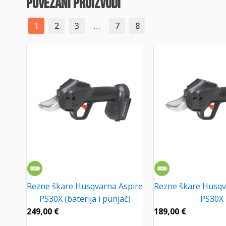
povezani proizvodi
1
2
3
…
7
8
Rezne škare Husqvarna Aspire
Rezne škare Husqv
PS30X (baterija i punjač)
PS30X
249,00
€
189,00
€