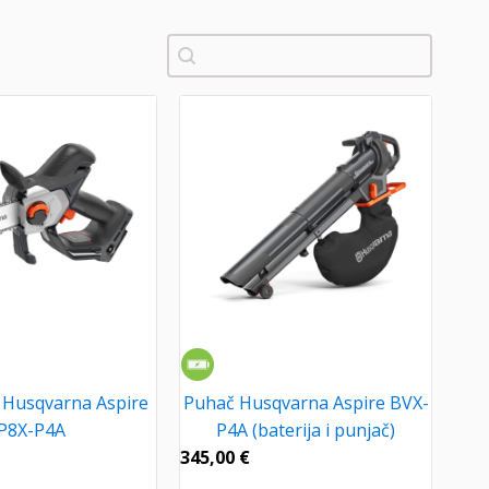
Pretraži
 Husqvarna Aspire
Puhač Husqvarna Aspire BVX-
P8X-P4A
P4A (baterija i punjač)
345,00
€