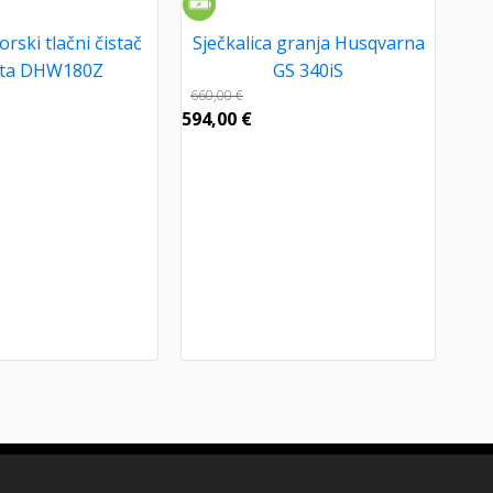
rski tlačni čistač
Sječkalica granja Husqvarna
ta DHW180Z
GS 340iS
660,00
€
594,00
€