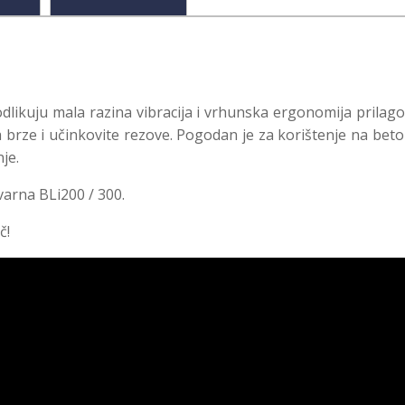
odlikuju mala razina vibracija i vrhunska ergonomija prilago
a brze i učinkovite rezove. Pogodan je za korištenje na be
je.
varna BLi200 / 300.
č!