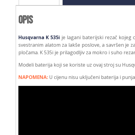
Opis
Husqvarna K 535i
je lagani baterijski rezač kojeg 
svestranim alatom za lakše poslove, a savršen je z
pločama. K 535i je prilagodljiv za mokro i suho rezan
Modeli baterija koji se koriste uz ovaj stroj su Husq
NAPOMENA:
U cijenu nisu uključeni baterija i punja