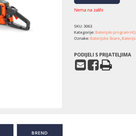
Nema na zalihi
SKU:
3063
Kategorije:
Baterijski program HQ
Oznake:
Baterijske škare
,
Baterijs
PODIJELI S PRIJATELJIMA
BREND