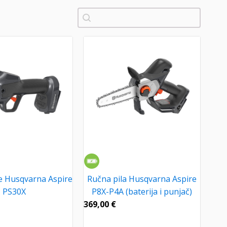
Pretraži
e Husqvarna Aspire
Ručna pila Husqvarna Aspire
PS30X
P8X-P4A (baterija i punjač)
369,00
€