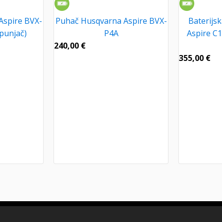
Aspire BVX-
Puhač Husqvarna Aspire BVX-
Baterijs
 punjač)
P4A
Aspire C1
240,00
€
355,00
€