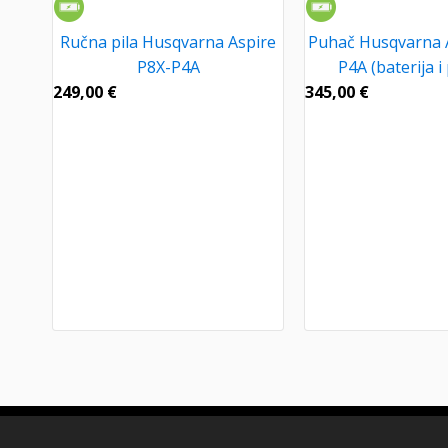
Ručna pila Husqvarna Aspire
Puhač Husqvarna 
P8X-P4A
P4A (baterija i
249,00
€
345,00
€