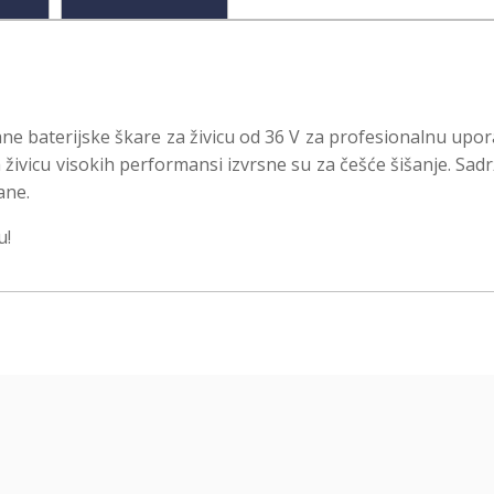
ne baterijske škare za živicu od 36 V za profesionalnu up
ivicu visokih performansi izvrsne su za češće šišanje. Sadrž
ane.
u!