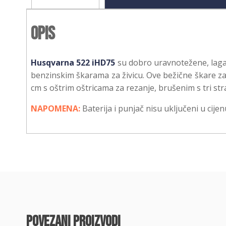
Opis
Husqvarna 522 iHD75
su dobro uravnotežene, laga
benzinskim škarama za živicu. Ove bežične škare za ž
cm s oštrim oštricama za rezanje, brušenim s tri str
NAPOMENA:
Baterija i punjač nisu uključeni u cijen
povezani proizvodi