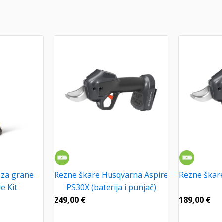
 za grane
Rezne škare Husqvarna Aspire
Rezne škar
e Kit
PS30X (baterija i punjač)
249,00
€
189,00
€