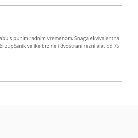
orabu s punim radnim vremenom. Snaga ekvivalentna
i zupčanik velike brzine i dvostrani rezni alat od 75