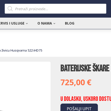
Products
search
ERVIS I USLUGE
O NAMA
BLOG
a živicu Husqvarna 522 iHD75
Baterijske škare 
725,00
€
U dolasku, uskoro dost
POŠALJI UPIT