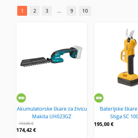
1
2
3
…
9
10
Akumulatorske škare za živicu
Baterijske škare
Makita UH023GZ
Stiga SC 100
193,80
€
195,00
€
174,42
€