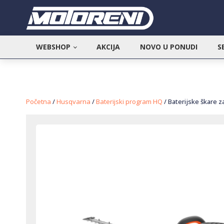
WEBSHOP
AKCIJA
NOVO U PONUDI
S
Početna
/
Husqvarna
/
Baterijski program HQ
/ Baterijske škare z