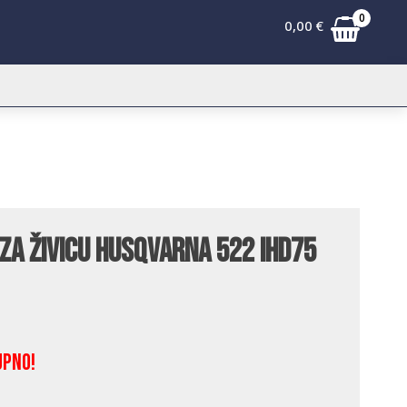
0
0,00
€
za živicu Husqvarna 522 iHD75
upno!