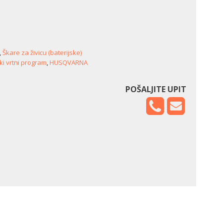
,
Škare za živicu (baterijske)
ki vrtni program
,
HUSQVARNA
POŠALJITE UPIT