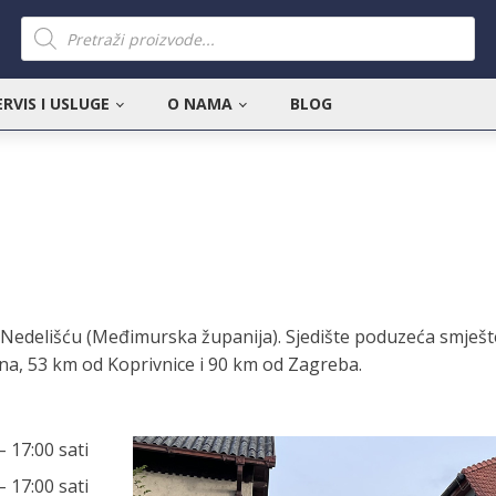
Products
search
ERVIS I USLUGE
O NAMA
BLOG
Nedelišću (Međimurska županija). Sjedište poduzeća smješte
na, 53 km od Koprivnice i 90 km od Zagreba.
– 17:00 sati
– 17:00 sati