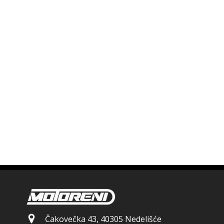
Čakovečka 43, 40305 Nedelišće