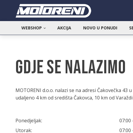
WEBSHOP
AKCIJA
NOVO U PONUDI
S
Gdje se nalazimo
MOTORENI d.o.o. nalazi se na adresi Čakovečka 43 u 
udaljeno 4 km od središta Čakovca, 10 km od Varaždi
Ponedjeljak:
07:00 
Utorak:
07:00 