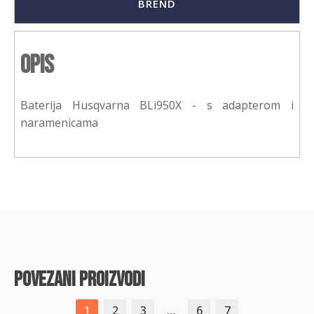
BREND
Opis
Baterija Husqvarna BLi950X - s adapterom i
naramenicama
povezani proizvodi
1
2
3
…
6
7