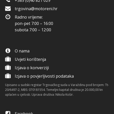
+385 (0)40 821 029
trgovina@motoreni.hr
Radno vrijeme:
pon-pet 7:00 – 16:00
subota 7:00 – 12:00
O nama
Uvjeti korištenja
Izjava o konverziji
Izjava o povjerljivosti podataka
Upisano u sudski registar Trgovačkog suda u Varaždinu pod brojem: Tt-
20/6497-2, MBS: 070181554. Temeljni kapital društva je 20.000,00 kn
uplaćen u cjelosti. Uprava društva: Nikola Košir.
Facebook