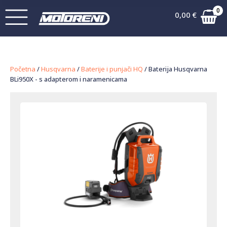
0
0,00
€
Početna
/
Husqvarna
/
Baterije i punjači HQ
/ Baterija Husqvarna
BLi950X - s adapterom i naramenicama