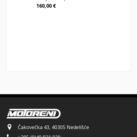
160,00
€
Čakovečka 43, 40305 Nedelišće