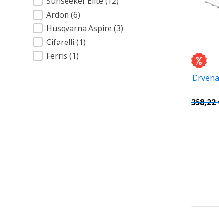
Sunseeker Elite
(12)
Ardon
(6)
Husqvarna Aspire
(3)
Cifarelli
(1)
Ferris
(1)
Drvena
358,22