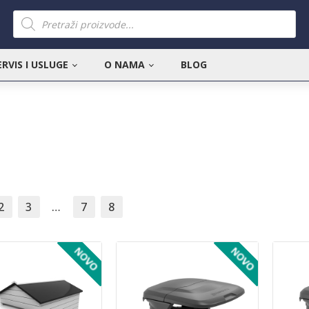
Products
search
ERVIS I USLUGE
O NAMA
BLOG
2
3
…
7
8