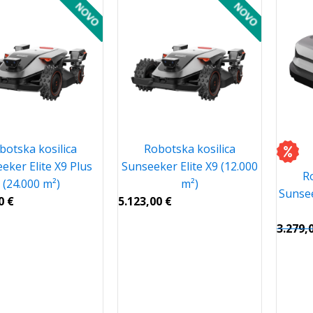
botska kosilica
Robotska kosilica
eker Elite X9 Plus
Sunseeker Elite X9 (12.000
R
(24.000 m²)
m²)
Sunsee
00
€
5.123,00
€
3.279,