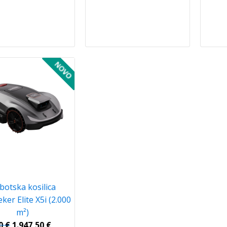
botska kosilica
ker Elite X5i (2.000
m²)
00
€
1.947,50
€