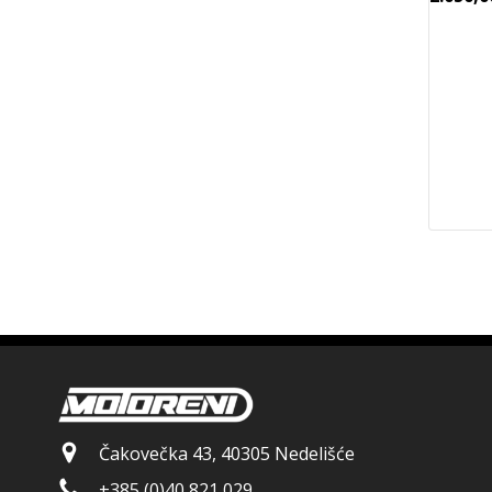
Čakovečka 43, 40305 Nedelišće
+385 (0)40 821 029