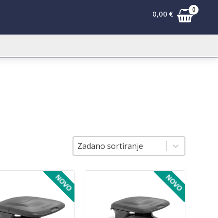
0
0,00
€
Sortiranje
Sortiranje
Zadano sortiranje