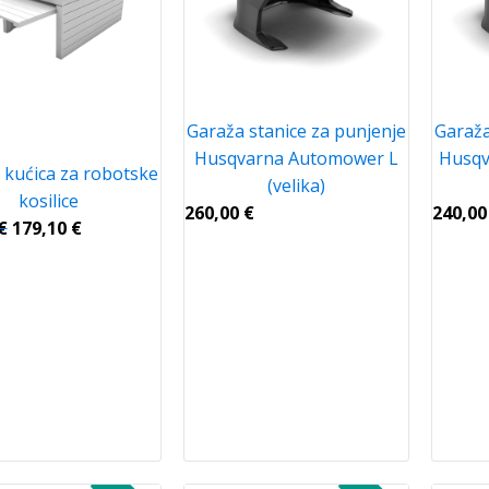
Garaža stanice za punjenje
Garaža
Husqvarna Automower L
Husq
 kućica za robotske
(velika)
kosilice
260,00
€
240,0
€
179,10
€