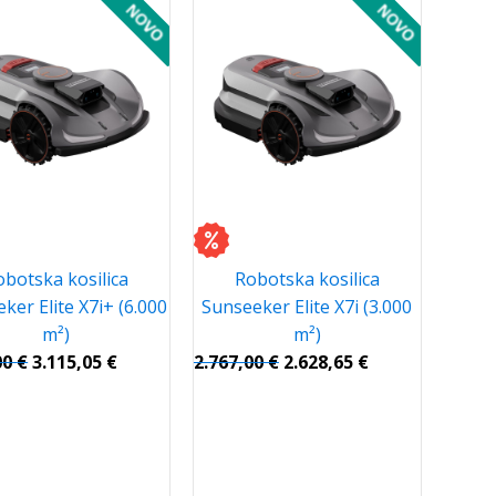
obotska kosilica
Robotska kosilica
ker Elite X7i+ (6.000
Sunseeker Elite X7i (3.000
m²)
m²)
00
€
3.115,05
€
2.767,00
€
2.628,65
€