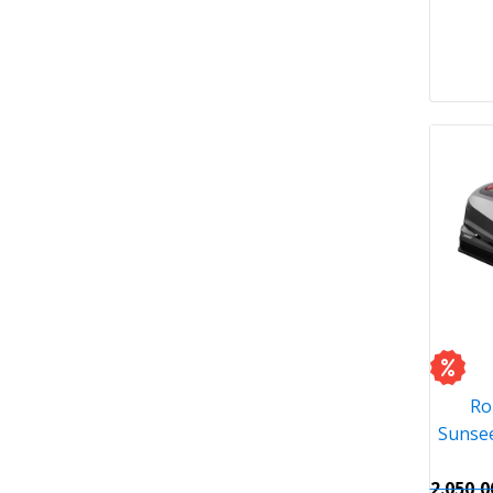
Ro
Sunsee
2.050,