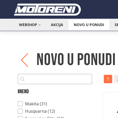
WEBSHOP
AKCIJA
NOVO U PONUDI
S
NOVO U PONUDI
Pretraži
1
Brend
Brend
Makita
(31)
Husqvarna
(12)