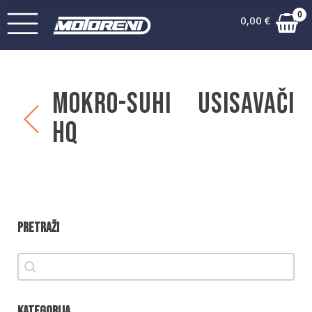
0
0,00
€
Mokro-suhi usisavači
HQ
Pretraži
Pretraži
Pretraži
Kategorija