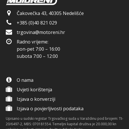
Čakovečka 43, 40305 Nedelišće
+385 (0)40 821 029
trgovina@motoreni.hr
Radno vrijeme:
pon-pet 7:00 – 16:00
subota 7:00 – 12:00
O nama
Uvjeti korištenja
Izjava o konverziji
Izjava o povjerljivosti podataka
Upisano u sudski registar Trgovačkog suda u Varaždinu pod brojem: Tt-
20/6497-2, MBS: 070181554. Temeljni kapital društva je 20.000,00 kn