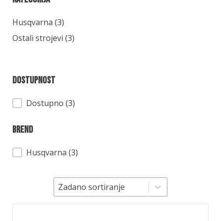
Kategorija
Husqvarna
(3)
Ostali strojevi
(3)
Dostupnost
Dostupnost
Dostupno (3)
Brend
Brend
Husqvarna
(3)
Sortiranje
Sortiranje
Zadano sortiranje