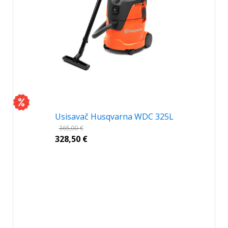
Usisavač Husqvarna WDC 325L
365,00
€
328,50
€