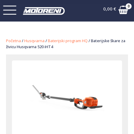
0
0,00
€
Početna
/
Husqvarna
/
Baterijski program HQ
/ Baterijske škare za
živicu Husqvarna 520 iHT4