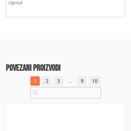
cijenu!
povezani proizvodi
1
2
3
…
9
10
Pretraži