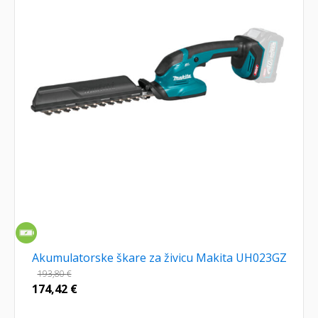
Akumulatorske škare za živicu Makita UH023GZ
193,80
€
174,42
€