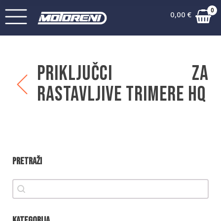
0
0,00
€
Priključci za
rastavljive trimere HQ
Pretraži
Pretraži
Pretraži
Kategorija