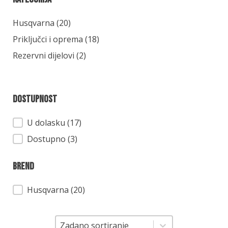
Kategorija
Husqvarna
(20)
Priključci i oprema
(18)
Rezervni dijelovi
(2)
Dostupnost
Dostupnost
U dolasku (17)
Dostupno (3)
Brend
Brend
Husqvarna
(20)
Sortiranje
Sortiranje
Zadano sortiranje