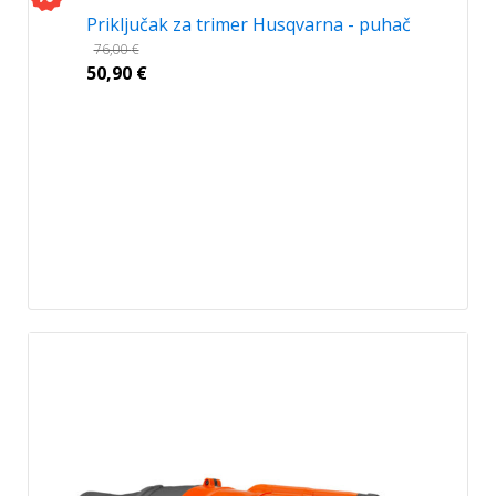
Priključak za trimer Husqvarna - puhač
76,00
€
50,90
€