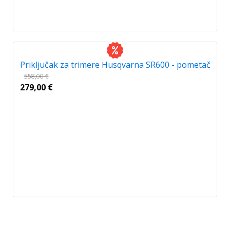
Priključak za trimere Husqvarna SR600 - pometač
558,00
€
279,00
€