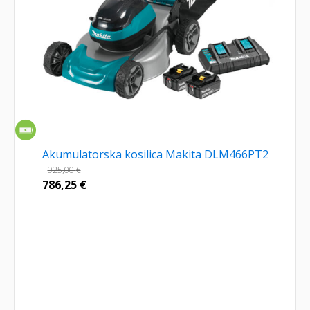
Akumulatorska kosilica Makita DLM466PT2
925,00
€
786,25
€