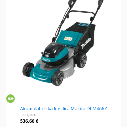
Akumulatorska kosilica Makita DLM466Z
631,30
€
536,60
€