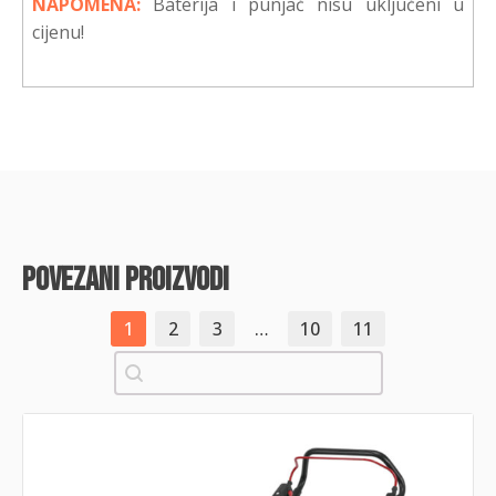
NAPOMENA:
Baterija i punjač nisu uključeni u
cijenu!
povezani proizvodi
1
2
3
…
10
11
Pretraži