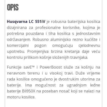
Opis
Husqvarna LC 551iV
je robusna baterijska kosilica
dizajnirana za profesionalne korisnike, kojima je
potrebna pouzdana i tiha kosilica s jednostavnim
održavanjem. Robusno aluminijsko rezno kućište i
komercijalni pogon omogućuju cjelodnevnu
upotrebu. Promjenjiva brzina kretanja daje veću
kontrolu prilikom košnje složenijih travnjaka.
Funkcije savE™ i PowerBoost služe za košnju na
neravnom terenu i u visokoj travi. Duže vrijeme
rada kosilice omogućeno je dvostrukim utorima za
baterije. Ima mogućnost za ugradnjom leđne
baterije Bli950X na poseban nosač koji se nalazi na
motoru kosilice.