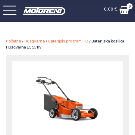
0
0,00
€
Početna
/
Husqvarna
/
Baterijski program HQ
/ Baterijska kosilica
Husqvarna LC 551iV