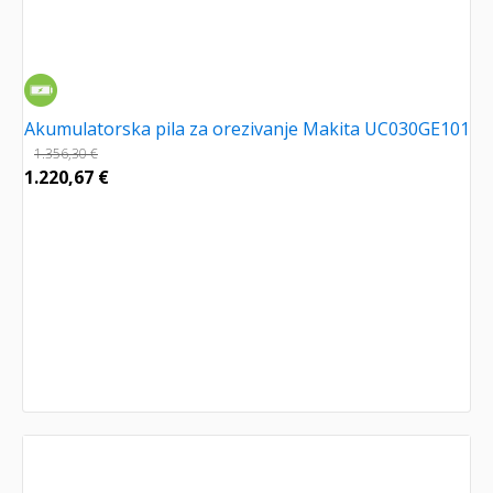
Akumulatorska pila za orezivanje Makita UC030GE101
1.356,30
€
1.220,67
€