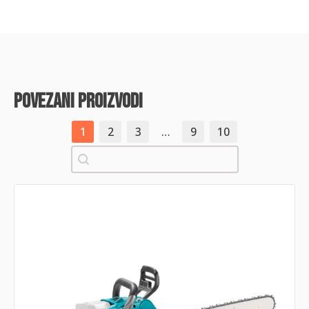
povezani proizvodi
1
2
3
…
9
10
Pretraži