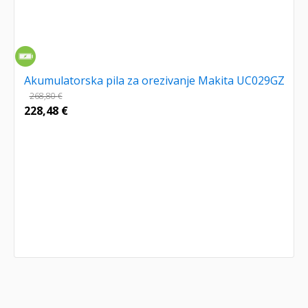
Akumulatorska pila za orezivanje Makita UC029GZ
268,80
€
228,48
€