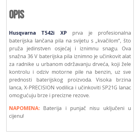
Opis
Husqvarna T542i XP
prva je profesionalna
baterijska lančana pila na svijetu s „kvačilom“, što
pruža jedinstven osjećaj i iznimnu snagu. Ova
snažna 36 V baterijska pila iznimno je učinkovit alat
za radnike u urbanom održavanju drveća, koji žele
kontrolu i odziv motorne pile na benzin, uz sve
prednosti baterijskog proizvoda. Visoka brzina
lanca, X-PRECISION vodilica i učinkoviti SP21G lanac
omogućuju brze i precizne rezove.
NAPOMENA:
Baterija i punjač nisu uključeni u
cijenu!