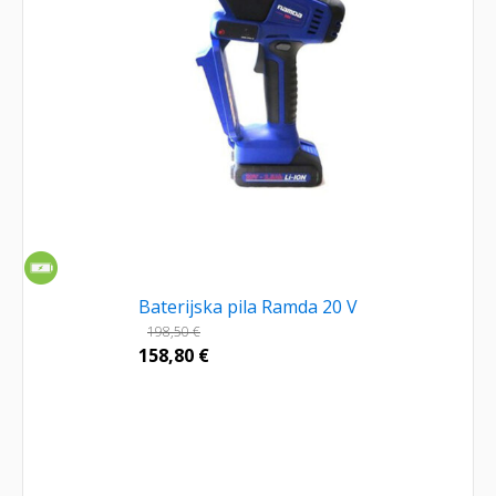
Baterijska pila Ramda 20 V
198,50
€
158,80
€