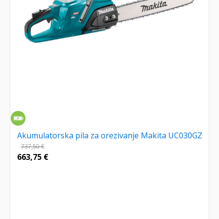
Akumulatorska pila za orezivanje Makita UC030GZ
737,50
€
663,75
€