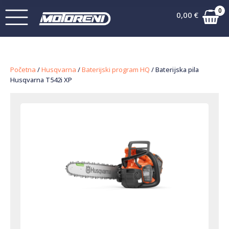
0
0,00
€
Početna
/
Husqvarna
/
Baterijski program HQ
/ Baterijska pila
Husqvarna T542i XP