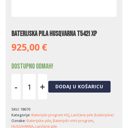
Baterijska pila Husqvarna T542i XP
925,00
€
Dostupno odmah!
-
+
DODAJ U KOŠARICU
Baterijska
pila
Husqvarna
T542i
SKU:
18670
XP
Kategorije:
Baterijski program HQ
,
Lančane pile (baterijske)
količina
Oznake:
Baterijske pile
,
Baterijski vrtni program
,
HUSQVARNA
,
Lančane pile