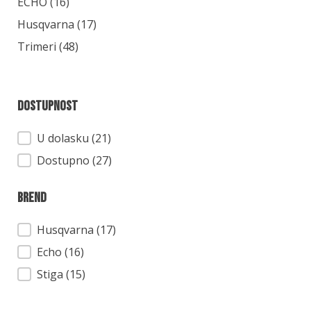
Kategorija
ECHO
(16)
Husqvarna
(17)
Trimeri
(48)
Dostupnost
Dostupnost
U dolasku (21)
Dostupno (27)
Brend
Brend
Husqvarna
(17)
Echo
(16)
Stiga
(15)