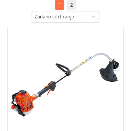
1
2
Sortiranje
Sortiranje
Zadano sortiranje