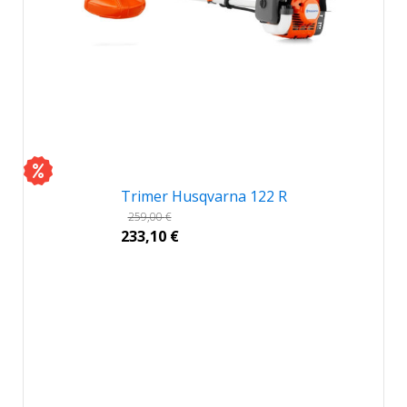
Trimer Husqvarna 122 R
259,00
€
233,10
€