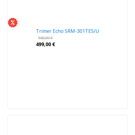
Trimer Echo SRM-301TES/U
560,00
€
499,00
€