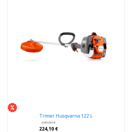
Trimer Husqvarna 122 L
249,00
€
224,10
€