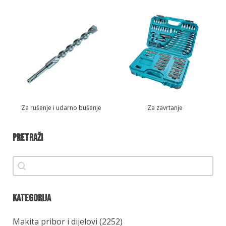
Za rušenje i udarno bušenje
Za zavrtanje
Pretraži
Pretraži
Pretraži
Kategorija
Kategorija
Makita pribor i dijelovi
(2252)