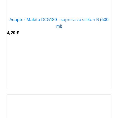
Adapter Makita DCG180 - sapnica za silikon B (600
ml)
4,20
€