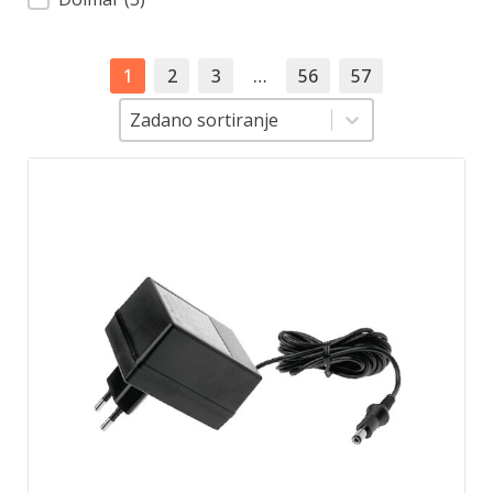
1
2
3
…
56
57
Sortiranje
Sortiranje
Zadano sortiranje