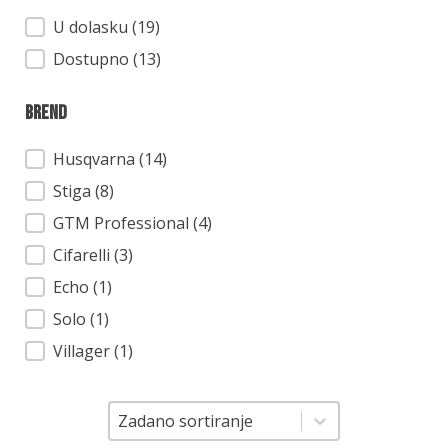
Dostupnost
U dolasku (19)
Dostupno (13)
Brend
Brend
Husqvarna
(14)
Stiga
(8)
GTM Professional
(4)
Cifarelli
(3)
Echo
(1)
Solo
(1)
Villager
(1)
Sortiranje
Sortiranje
Zadano sortiranje