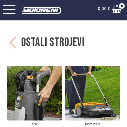
0
0,00
€
Ostali strojevi
Perači
Pometači