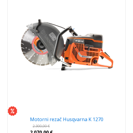
Motorni rezač Husqvarna K 1270
2.300,00
€
2.070,00
€