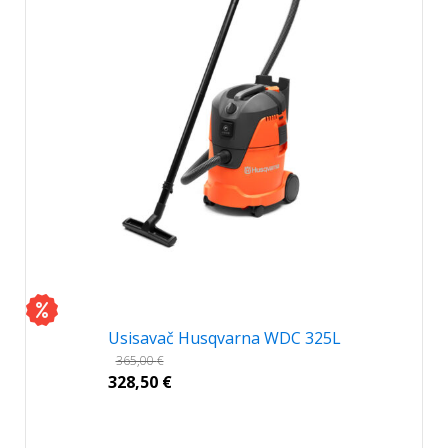
Usisavač Husqvarna WDC 325L
365,00
€
328,50
€