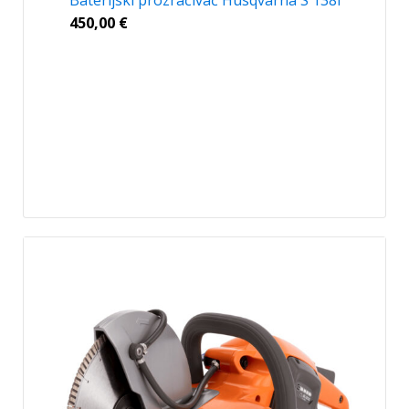
Baterijski prozračivač Husqvarna S 138i
450,00
€