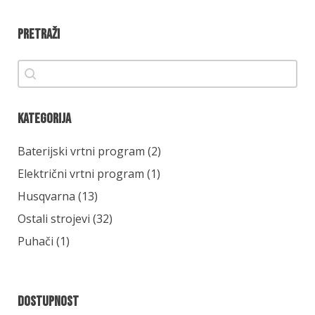
Pretraži
Pretraži
Pretraži
Kategorija
Kategorija
Baterijski vrtni program
(2)
Električni vrtni program
(1)
Husqvarna
(13)
Ostali strojevi
(32)
Puhači
(1)
Dostupnost