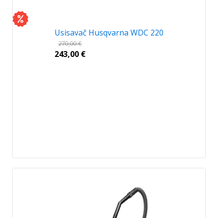
Usisavač Husqvarna WDC 220
270,00
€
243,00
€