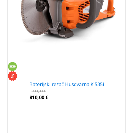
Baterijski rezač Husqvarna K 535i
900,00
€
810,00
€