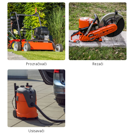
Prozračivači
Rezači
Usisavači