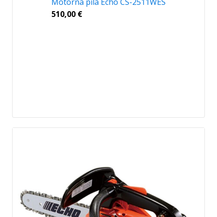
Motorna pila Echo CS-2511WES
510,00
€