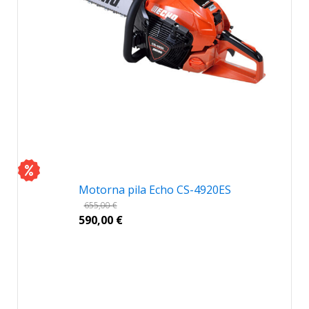
Motorna pila Echo CS-4920ES
655,00
€
590,00
€