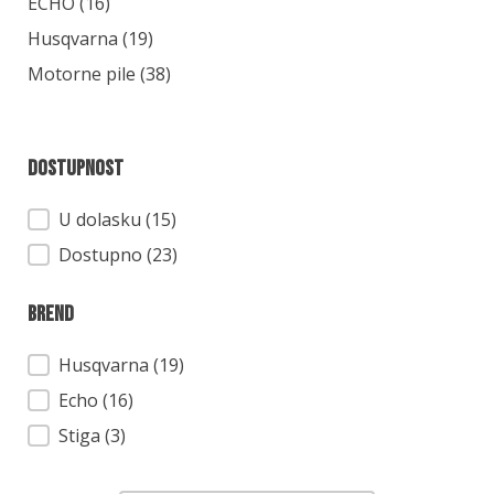
Kategorija
ECHO
(16)
Husqvarna
(19)
Motorne pile
(38)
Dostupnost
Dostupnost
U dolasku (15)
Dostupno (23)
Brend
Brend
Husqvarna
(19)
Echo
(16)
Stiga
(3)