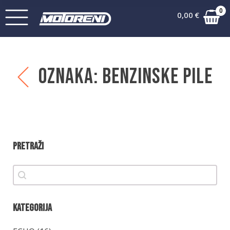
0
0,00
€
Oznaka:
Benzinske pile
Pretraži
Pretraži
Pretraži
Kategorija