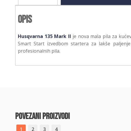
Opis
Husqvarna 135 Mark II
je nova mala pila za kućev
Smart Start izvedbom startera za lakše paljenj
profesionalnih pila.
povezani proizvodi
1
2
3
4