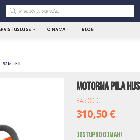
Products
search
ERVIS I USLUGE
O NAMA
BLOG
135 Mark II
Motorna pila Hus
345,00
€
310,50
€
Dostupno odmah!