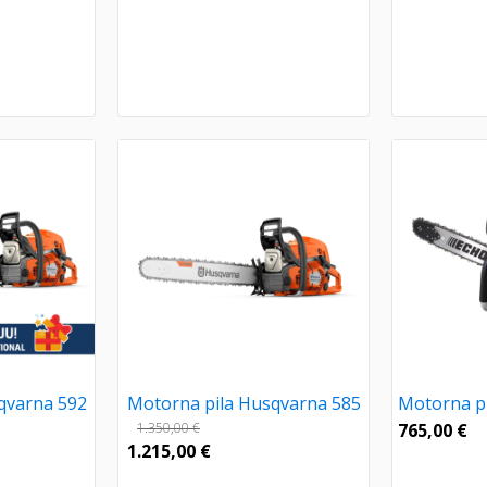
qvarna 592
Motorna pila Husqvarna 585
Motorna pi
1.350,00
€
765,00
€
1.215,00
€