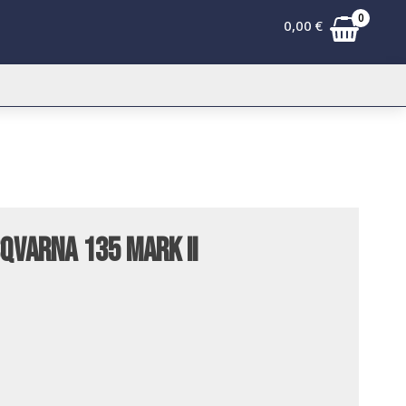
0
0,00
€
qvarna 135 Mark II