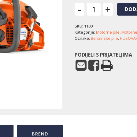
-
+
DOD
Motorna
pila
SKU:
1100
Husqvarna
135
Kategorije:
Motorne pile
,
Motorne
Mark
Oznake:
Benzinske pile
,
HUSQVA
II
količina
PODIJELI S PRIJATELJIMA
BREND