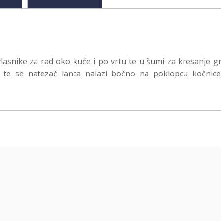
lasnike za rad oko kuće i po vrtu te u šumi za kresanje gr
e te se natezač lanca nalazi bočno na poklopcu kočnic