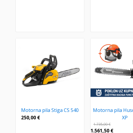
Motorna pila Stiga CS 540
Motorna pila Hus
250,00
€
XP
1.735,00
€
1.561,50
€