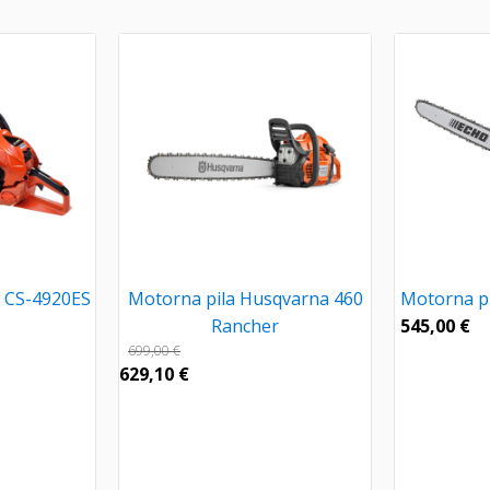
o CS-4920ES
Motorna pila Husqvarna 460
Motorna pi
Rancher
545,00
€
699,00
€
629,10
€