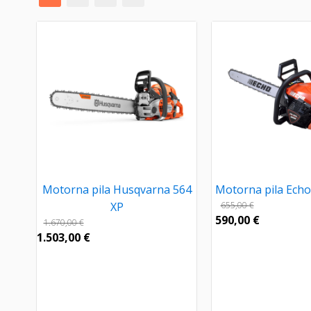
Motorna pila Husqvarna 564
Motorna pila Ech
XP
655,00
€
590,00
€
1.670,00
€
1.503,00
€