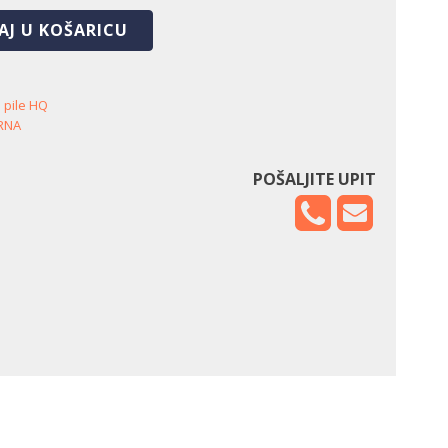
AJ U KOŠARICU
 pile HQ
RNA
POŠALJITE UPIT