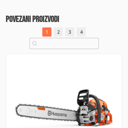
povezani proizvodi
1
2
3
4
Pretraži