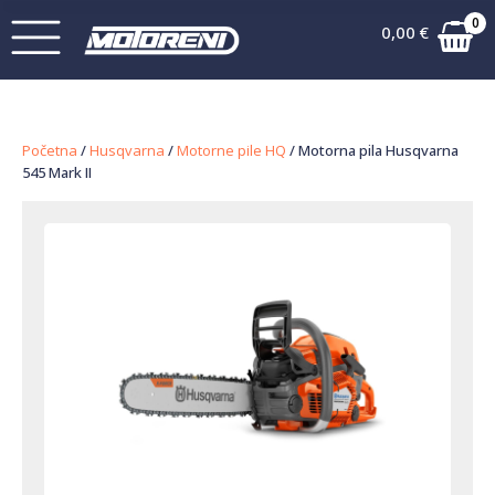
0
0,00
€
Početna
/
Husqvarna
/
Motorne pile HQ
/ Motorna pila Husqvarna
545 Mark II