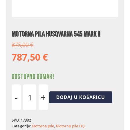
Motorna pila Husqvarna 545 Mark II
875,00
€
787,50
€
Dostupno odmah!
-
+
DODAJ U KOŠARICU
Motorna
pila
Husqvarna
545
SKU:
17382
Mark
Kategorije:
Motorne pile
,
Motorne pile HQ
II