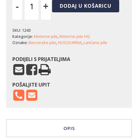
-
+
DODAJ U KOŠARICU
Motorna
pila
Husqvarna
450
SKU:
1243
II
Kategorije:
Motorne pile
,
Motorne pile HQ
količina
Oznake:
Benzinske pile
,
HUSQVARNA
,
Lančane pile
PODIJELI S PRIJATELJIMA
POŠALJITE UPIT
OPIS