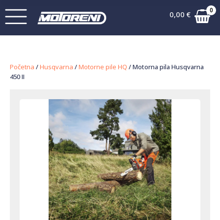
0
0,00
€
Početna
/
Husqvarna
/
Motorne pile HQ
/ Motorna pila Husqvarna
450 II