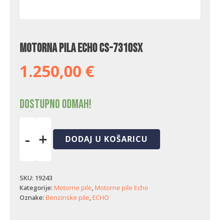
Motorna pila Echo CS-7310SX
1.250,00
€
Dostupno odmah!
-
+
DODAJ U KOŠARICU
Motorna
pila
Echo
CS-
SKU:
19243
7310SX
Kategorije:
Motorne pile
,
Motorne pile Echo
količina
Oznake:
Benzinske pile
,
ECHO