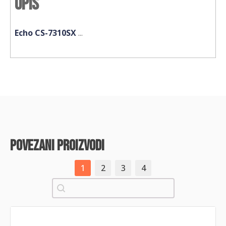
Opis
Echo CS-7310SX
...
povezani proizvodi
1
2
3
4
Pretraži