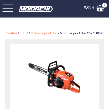
0
0,00
€
Početna
/
ECHO
/
Motorne pile Echo
/ Motorna pila Echo CS-7310SX