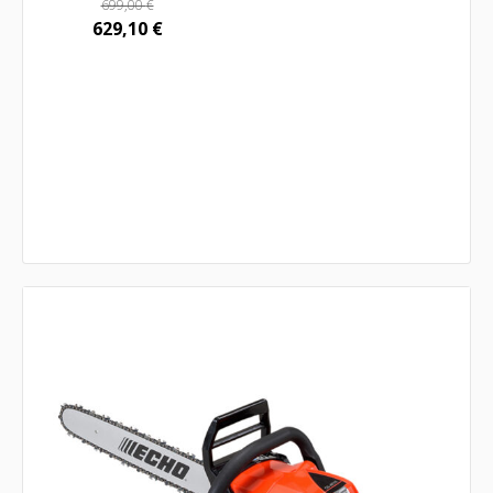
699,00
€
629,10
€