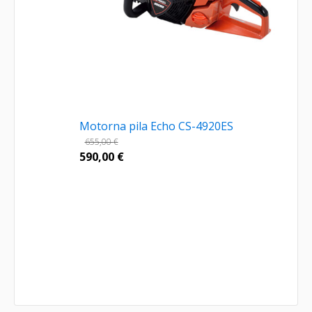
Motorna pila Echo CS-4920ES
655,00
€
590,00
€