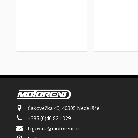
Čakovečka 43, 40305 Nedelišće
+385 (0)40 821 029
trgovina@motoreni.hr