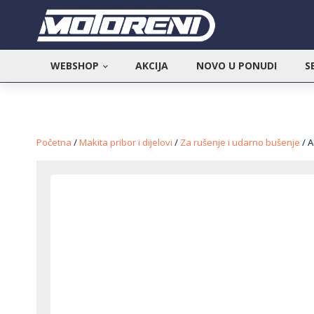
WEBSHOP
AKCIJA
NOVO U PONUDI
S
Početna
/
Makita pribor i dijelovi
/
Za rušenje i udarno bušenje
/ A