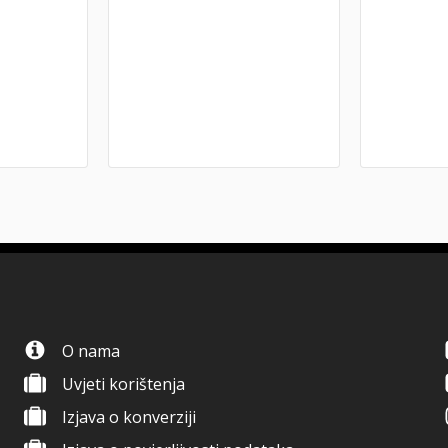
O nama
Uvjeti korištenja
Izjava o konverziji