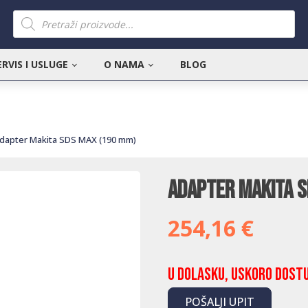
Products
search
ERVIS I USLUGE
O NAMA
BLOG
dapter Makita SDS MAX (190 mm)
Adapter Makita 
254,16
€
U dolasku, uskoro dost
POŠALJI UPIT