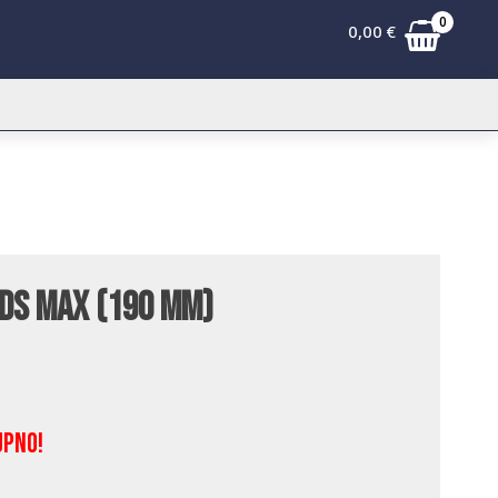
0
0,00
€
SDS MAX (190 mm)
upno!