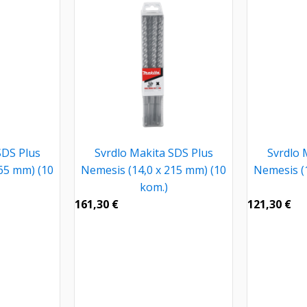
SDS Plus
Svrdlo Makita SDS Plus
Svrdlo 
65 mm) (10
Nemesis (14,0 x 215 mm) (10
Nemesis (
kom.)
161,30
€
121,30
€