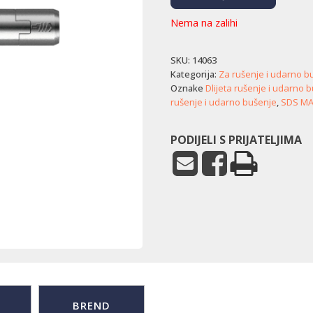
Nema na zalihi
SKU:
14063
Kategorija:
Za rušenje i udarno b
Oznake
Dlijeta rušenje i udarno 
rušenje i udarno bušenje
,
SDS MAX
PODIJELI S PRIJATELJIMA
BREND