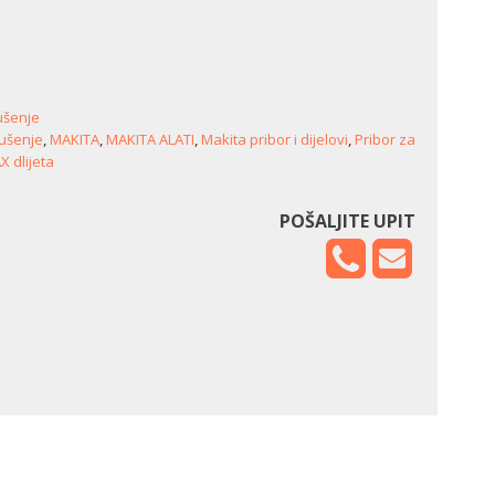
ušenje
bušenje
,
MAKITA
,
MAKITA ALATI
,
Makita pribor i dijelovi
,
Pribor za
 dlijeta
POŠALJITE UPIT