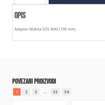
Opis
Adapter Makita SDS MAX (190 mm)
povezani proizvodi
1
2
3
…
53
54