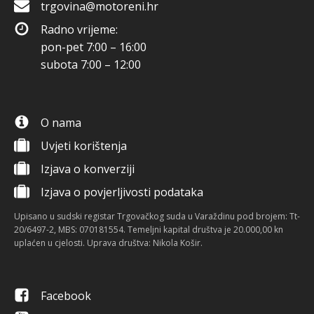
trgovina@motoreni.hr
Radno vrijeme:
pon-pet 7:00 – 16:00
subota 7:00 – 12:00
O nama
Uvjeti korištenja
Izjava o konverziji
Izjava o povjerljivosti podataka
Upisano u sudski registar Trgovačkog suda u Varaždinu pod brojem: Tt-
20/6497-2, MBS: 070181554. Temeljni kapital društva je 20.000,00 kn
uplaćen u cjelosti. Uprava društva: Nikola Košir.
Facebook