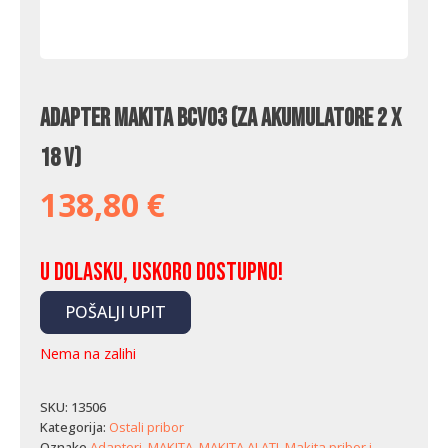
Adapter Makita BCV03 (za akumulatore 2 x
18 V)
138,80
€
U dolasku, uskoro dostupno!
POŠALJI UPIT
Nema na zalihi
SKU:
13506
Kategorija:
Ostali pribor
Oznake
Adapteri
,
MAKITA
,
MAKITA ALATI
,
Makita pribor i