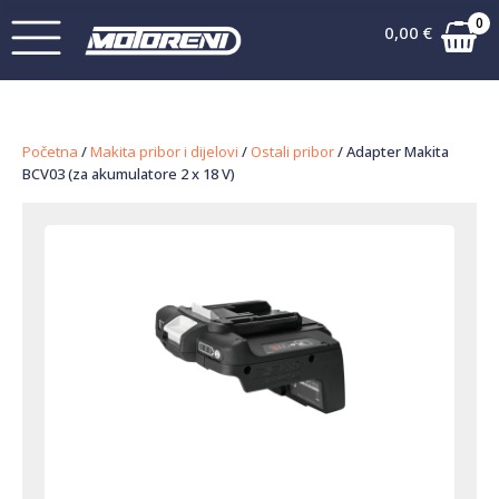
0
0,00
€
Početna
/
Makita pribor i dijelovi
/
Ostali pribor
/ Adapter Makita
BCV03 (za akumulatore 2 x 18 V)