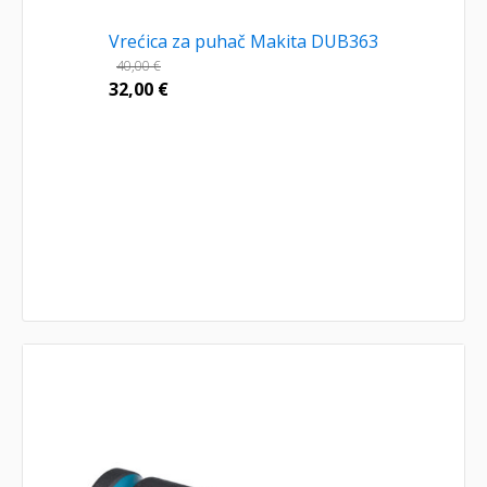
Vrećica za puhač Makita DUB363
40,00
€
32,00
€