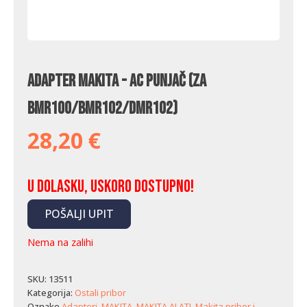
Adapter Makita - AC punjač (za
BMR100/BMR102/DMR102)
28,20
€
U dolasku, uskoro dostupno!
POŠALJI UPIT
Nema na zalihi
SKU:
13511
Kategorija:
Ostali pribor
Oznake
Adapteri
,
MAKITA
,
MAKITA ALATI
,
Makita pribor i