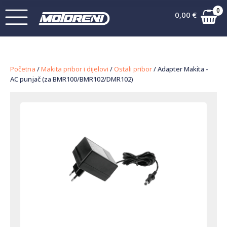
0
0,00
€
Početna
/
Makita pribor i dijelovi
/
Ostali pribor
/ Adapter Makita -
AC punjač (za BMR100/BMR102/DMR102)