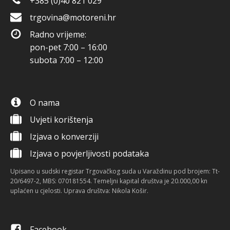
+385 (0)40 821 029
trgovina@motoreni.hr
Radno vrijeme:
pon-pet 7:00 – 16:00
subota 7:00 – 12:00
O nama
Uvjeti korištenja
Izjava o konverziji
Izjava o povjerljivosti podataka
Upisano u sudski registar Trgovačkog suda u Varaždinu pod brojem: Tt-
20/6497-2, MBS: 070181554. Temeljni kapital društva je 20.000,00 kn
uplaćen u cjelosti. Uprava društva: Nikola Košir.
Facebook