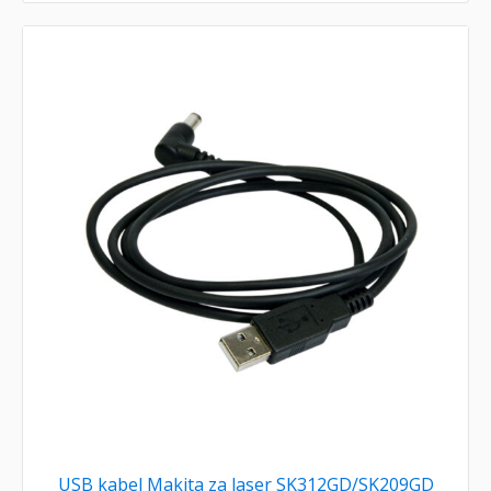
USB kabel Makita za laser SK312GD/SK209GD