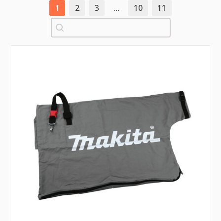
1
2
3
…
10
11
Pretraži