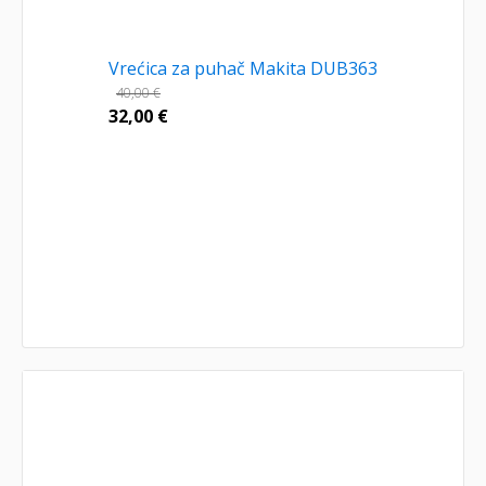
Vrećica za puhač Makita DUB363
40,00
€
32,00
€