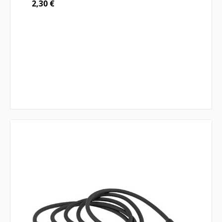
2,30
€