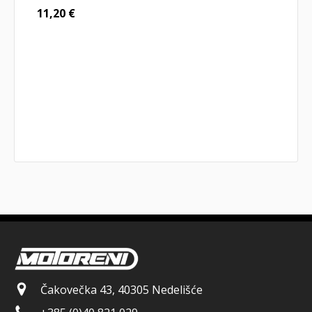
11,20
€
Čakovečka 43, 40305 Nedelišće