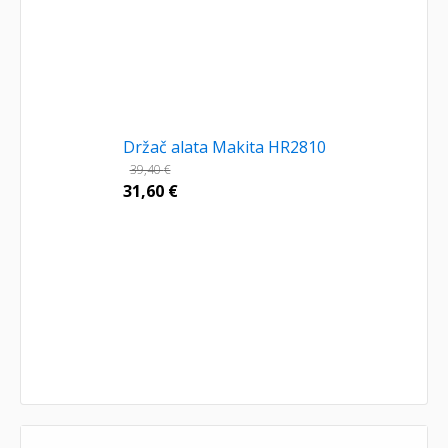
Držač alata Makita HR2810
39,40
€
31,60
€