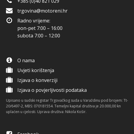
+385 (0)40 821 029
trgovina@motoreni.hr
Radno vrijeme:
pon-pet 7:00 – 16:00
subota 7:00 – 12:00
O nama
Uvjeti korištenja
Izjava o konverziji
Izjava o povjerljivosti podataka
Upisano u sudski registar Trgovačkog suda u Varaždinu pod brojem: Tt-
20/6497-2, MBS: 070181554. Temeljni kapital društva je 20.000,00 kn
uplaćen u cjelosti. Uprava društva: Nikola Košir.