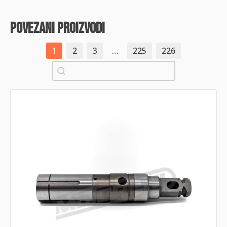
povezani proizvodi
1
2
3
…
225
226
Pretraži