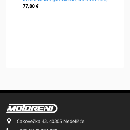
77,80
€
Čakovečka 43, 40305 Nedelišće