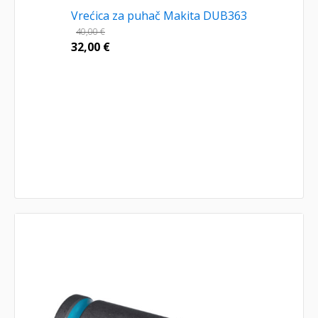
Vrećica za puhač Makita DUB363
40,00
€
32,00
€