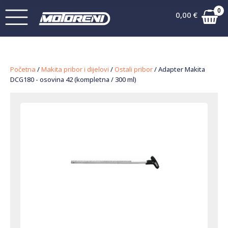
0
0,00
€
Početna
/
Makita pribor i dijelovi
/
Ostali pribor
/ Adapter Makita
DCG180 - osovina 42 (kompletna / 300 ml)