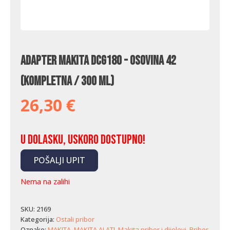
Adapter Makita DCG180 - osovina 42
(kompletna / 300 ml)
26,30
€
U dolasku, uskoro dostupno!
POŠALJI UPIT
Nema na zalihi
SKU:
2169
Kategorija:
Ostali pribor
Oznake:
MAKITA
,
MAKITA ALATI
,
Makita pribor i dijelovi
,
Pribor