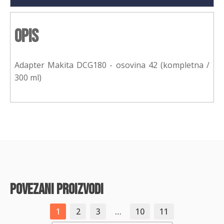
Opis
Adapter Makita DCG180 - osovina 42 (kompletna /
300 ml)
povezani proizvodi
1
2
3
…
10
11