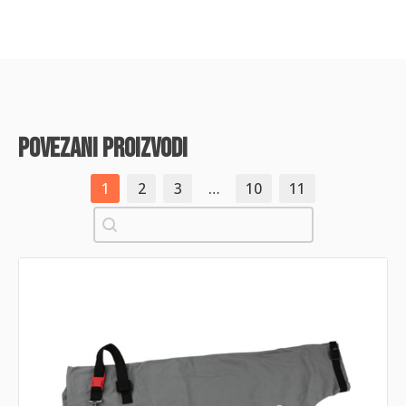
povezani proizvodi
1
2
3
…
10
11
Pretraži