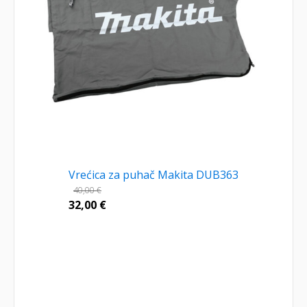
Vrećica za puhač Makita DUB363
40,00
€
32,00
€