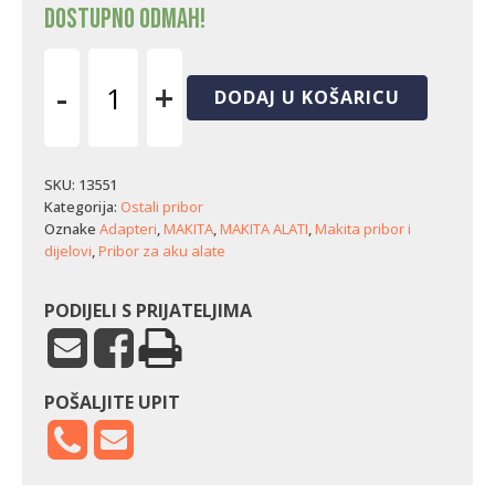
Dostupno odmah!
-
+
DODAJ U KOŠARICU
Adapter
Makita
GM00001607
-
SKU:
13551
za
Kategorija:
Ostali pribor
DFJ
Oznake
Adapteri
,
MAKITA
,
MAKITA ALATI
,
Makita pribor i
jakne
dijelovi
,
Pribor za aku alate
(14,4
-
18
PODIJELI S PRIJATELJIMA
V)
količina
POŠALJITE UPIT