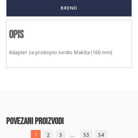
BREND
Opis
Adapter za probojno svrdlo Makita (160 mm)
povezani proizvodi
1
2
3
…
53
54