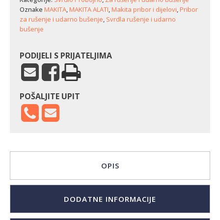
Oznake
MAKITA
,
MAKITA ALATI
,
Makita pribor i dijelovi
,
Pribor
za rušenje i udarno bušenje
,
Svrdla rušenje i udarno
bušenje
PODIJELI S PRIJATELJIMA
POŠALJITE UPIT
OPIS
DODATNE INFORMACIJE