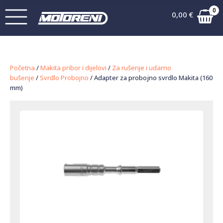
0
0,00
€
Početna
/
Makita pribor i dijelovi
/
Za rušenje i udarno
bušenje
/
Svrdlo Probojno
/ Adapter za probojno svrdlo Makita (160
mm)