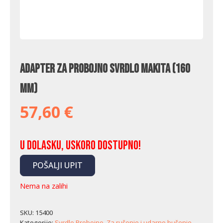
Adapter za probojno svrdlo Makita (160
mm)
57,60
€
U dolasku, uskoro dostupno!
POŠALJI UPIT
Nema na zalihi
SKU:
15400
Kategorije:
Svrdlo Probojno
,
Za rušenje i udarno bušenje