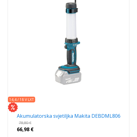
14,4 / 18 V LXT
Akumulatorska svjetiljka Makita DEBDML806
78,80
€
66,98
€