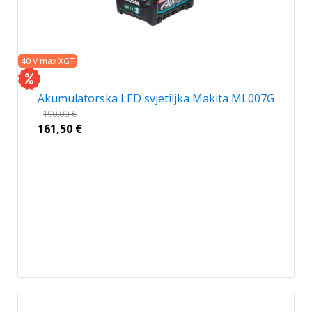
40 V max XGT
Akumulatorska LED svjetiljka Makita ML007G
190,00
€
161,50
€