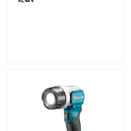
92,48
€