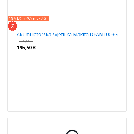
18 V LXT / 40V max XGT
Akumulatorska svjetiljka Makita DEAML003G
230,00
€
195,50
€