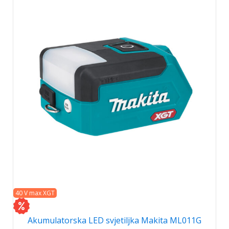
40 V max XGT
Akumulatorska LED svjetiljka Makita ML011G