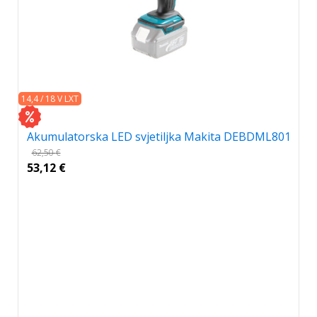
14,4 / 18 V LXT
Akumulatorska LED svjetiljka Makita DEBDML801
62,50
€
53,12
€