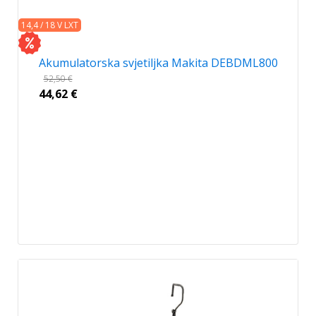
14,4 / 18 V LXT
Akumulatorska svjetiljka Makita DEBDML800
52,50
€
44,62
€