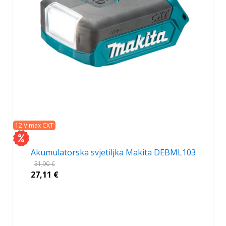
12 V max CXT
Akumulatorska svjetiljka Makita DEBML103
31,90
€
27,11
€