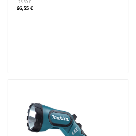
78,30
€
66,55
€