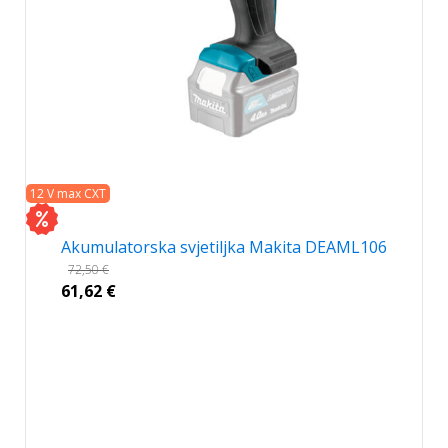
12 V max CXT
Akumulatorska svjetiljka Makita DEAML106
72,50
€
61,62
€