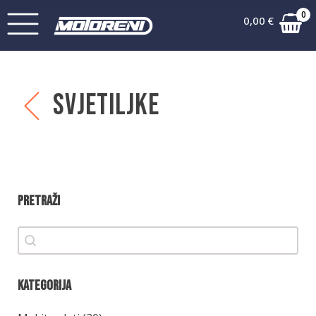
0
0,00
€
Svjetiljke
Pretraži
Pretraži
Pretraži
Kategorija