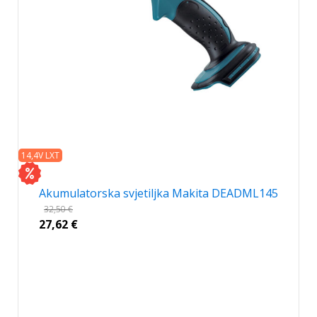
14,4V LXT
Akumulatorska svjetiljka Makita DEADML145
32,50
€
27,62
€