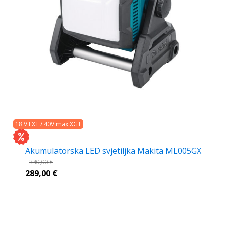
18 V LXT / 40V max XGT
Akumulatorska LED svjetiljka Makita ML005GX
340,00
€
289,00
€