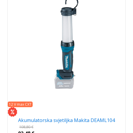
12 V max CXT
Akumulatorska svjetiljka Makita DEAML104
108,80
€