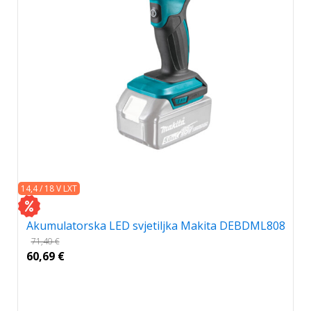
14,4 / 18 V LXT
Akumulatorska LED svjetiljka Makita DEBDML808
71,40
€
60,69
€