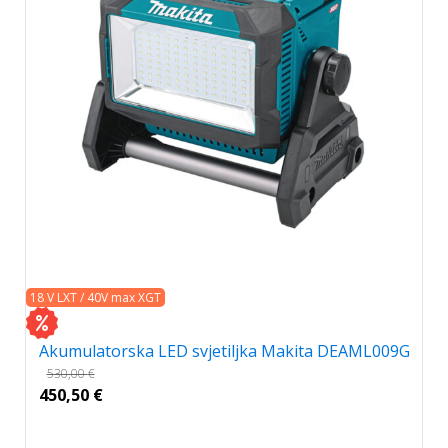
18 V LXT / 40V max XGT
Akumulatorska LED svjetiljka Makita DEAML009G
530,00
€
450,50
€