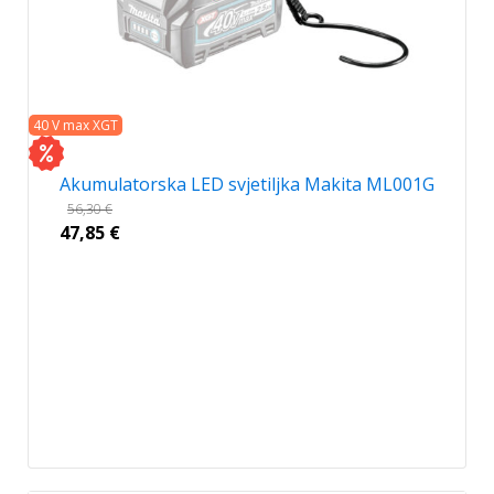
40 V max XGT
Akumulatorska LED svjetiljka Makita ML001G
56,30
€
47,85
€