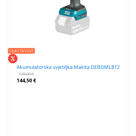
14,4 / 18 V LXT
Akumulatorska svjetiljka Makita DEBDML812
170,00
€
144,50
€