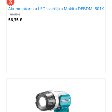
Akumulatorska LED svjetiljka Makita DEBDML801X
66,30
€
56,35
€