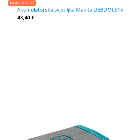
14,4 / 18 V LXT
Akumulatorska svjetiljka Makita DEBDML815
43,40
€