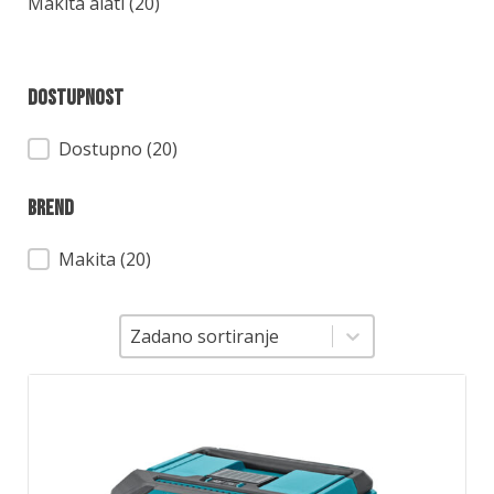
Kategorija
Makita alati
(20)
Dostupnost
Dostupnost
Dostupno (20)
Brend
Brend
Makita
(20)
Sortiranje
Sortiranje
Zadano sortiranje