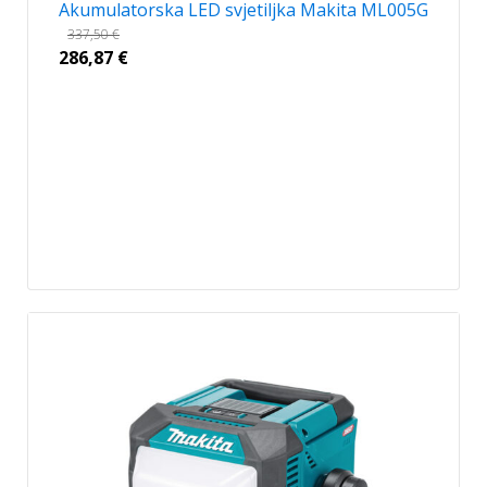
Akumulatorska LED svjetiljka Makita ML005G
337,50
€
286,87
€