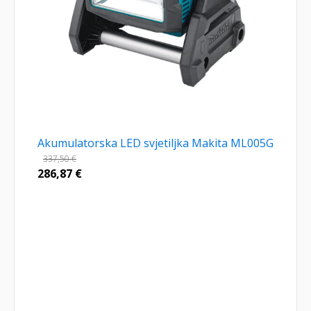
Akumulatorska LED svjetiljka Makita ML005G
337,50
€
286,87
€