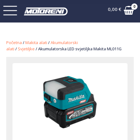
0
0,00
€
Početna
/
Makita alati
/
Akumulatorski
alati
/
Svjetiljke
/ Akumulatorska LED svjetiljka Makita ML011G