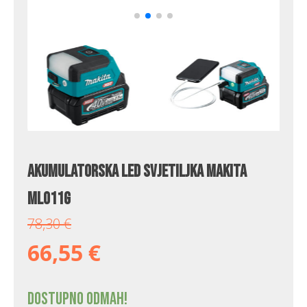
Akumulatorska LED svjetiljka Makita
ML011G
78,30
€
66,55
€
Dostupno odmah!