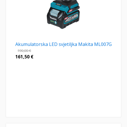
Akumulatorska LED svjetiljka Makita ML007G
190,00
€
161,50
€