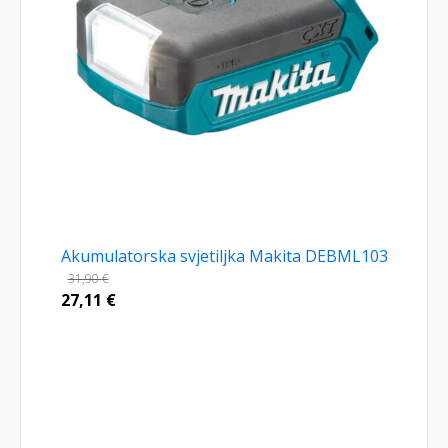
Akumulatorska svjetiljka Makita DEBML103
31,90
€
27,11
€