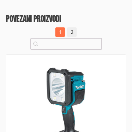
povezani proizvodi
1
2
Pretraži