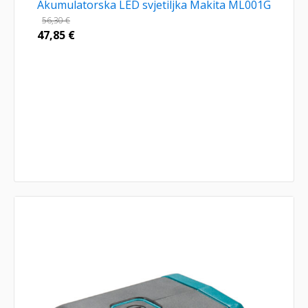
Akumulatorska LED svjetiljka Makita ML001G
56,30
€
47,85
€