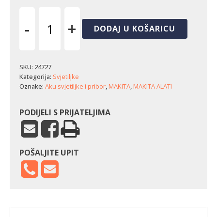
-
+
DODAJ U KOŠARICU
Akumulatorska
LED
svjetiljka
Makita
SKU:
24727
ML011G
Kategorija:
Svjetiljke
količina
Oznake:
Aku svjetiljke i pribor
,
MAKITA
,
MAKITA ALATI
PODIJELI S PRIJATELJIMA
POŠALJITE UPIT