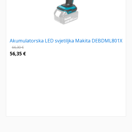
Akumulatorska LED svjetiljka Makita DEBDML801X
66,30
€
56,35
€