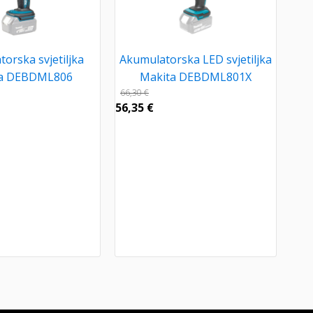
orska svjetiljka
Akumulatorska LED svjetiljka
a DEBDML806
Makita DEBDML801X
66,30
€
56,35
€