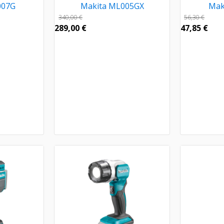
007G
Makita ML005GX
Mak
340,00
€
56,30
€
289,00
€
47,85
€