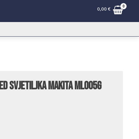
0
0,00
€
D svjetiljka Makita ML005G