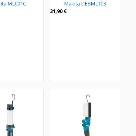
ita ML001G
Makita DEBML103
31,90
€