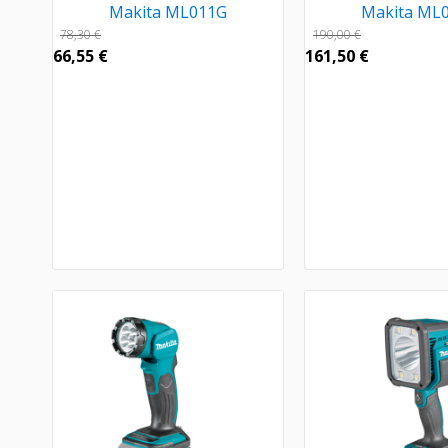
Makita ML011G
Makita ML
78,30
€
190,00
€
66,55
€
161,50
€