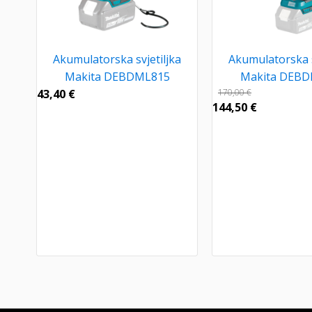
Akumulatorska svjetiljka
Akumulatorska s
Makita DEBDML815
Makita DEB
43,40
€
170,00
€
144,50
€