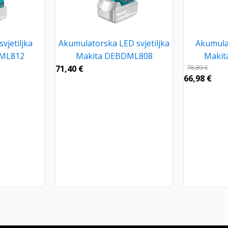
vjetiljka
Akumulatorska LED svjetiljka
Akumulat
DML812
Makita DEBDML808
Makit
71,40
€
78,80
€
66,98
€