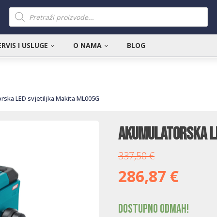
Products
search
ERVIS I USLUGE
O NAMA
BLOG
rska LED svjetiljka Makita ML005G
Akumulatorska LE
337,50
€
286,87
€
Dostupno odmah!