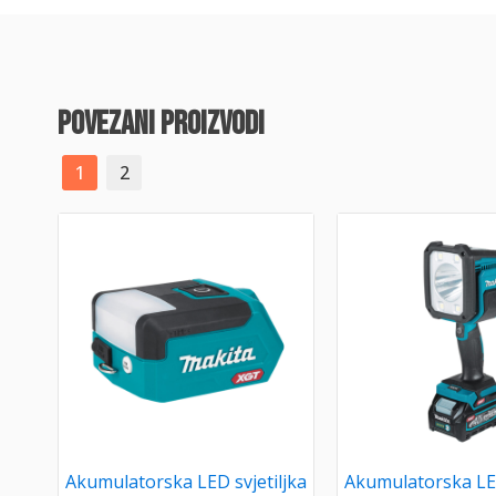
povezani proizvodi
1
2
Akumulatorska LED svjetiljka
Akumulatorska LED