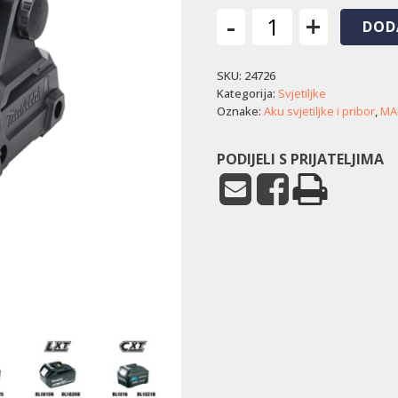
-
+
DOD
Akumulatorska
LED
SKU:
24726
svjetiljka
Makita
Kategorija:
Svjetiljke
ML005G
Oznake:
Aku svjetiljke i pribor
,
MA
količina
PODIJELI S PRIJATELJIMA