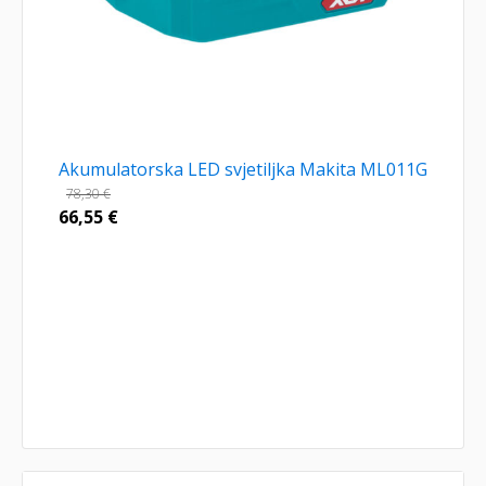
Akumulatorska LED svjetiljka Makita ML011G
78,30
€
66,55
€