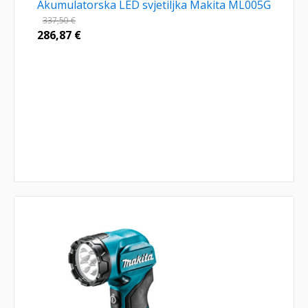
Akumulatorska LED svjetiljka Makita ML005G
337,50
€
286,87
€