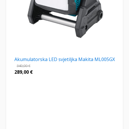
Akumulatorska LED svjetiljka Makita ML005GX
340,00
€
289,00
€