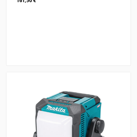
161,50
€