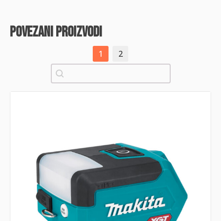
povezani proizvodi
1
2
Pretraži