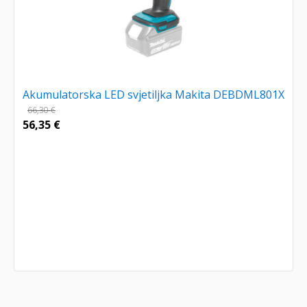
Akumulatorska LED svjetiljka Makita DEBDML801X
66,30
€
56,35
€