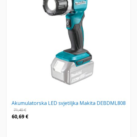
Akumulatorska LED svjetiljka Makita DEBDML808
71,40
€
60,69
€