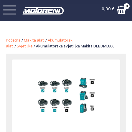
0
0,00
€
Početna
/
Makita alati
/
Akumulatorski
alati
/
Svjetiljke
/ Akumulatorska svjetiljka Makita DEBDML806