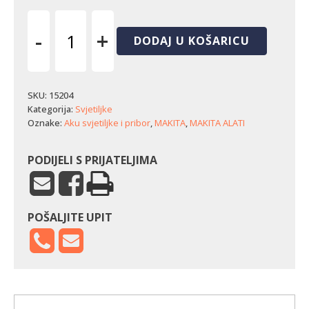
-
+
DODAJ U KOŠARICU
Akumulatorska
svjetiljka
Makita
DEBDML806
SKU:
15204
količina
Kategorija:
Svjetiljke
Oznake:
Aku svjetiljke i pribor
,
MAKITA
,
MAKITA ALATI
PODIJELI S PRIJATELJIMA
POŠALJITE UPIT