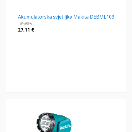
Akumulatorska svjetiljka Makita DEBML103
31,90
€
27,11
€