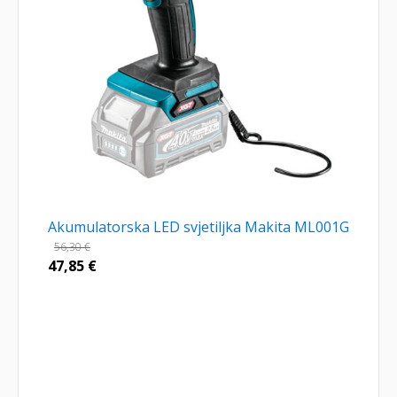
Akumulatorska LED svjetiljka Makita ML001G
56,30
€
47,85
€