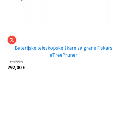
Baterijske teleskopske škare za grane Fiskars
eTreePruner
340,00
€
292,00
€