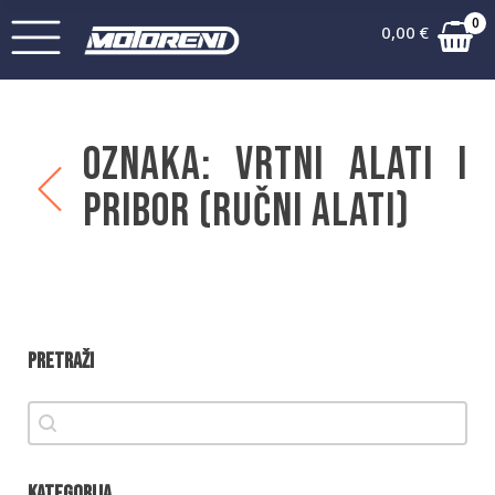
0
0,00
€
Oznaka:
VRTNI ALATI i
PRIBOR (ručni alati)
Pretraži
Pretraži
Pretraži
Kategorija