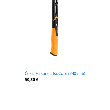
Čekić Fiskars L IsoCore (340 mm)
50,30
€