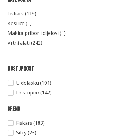
Kategorija
Fiskars
(119)
Kosilice
(1)
Makita pribor i dijelovi
(1)
Vrtni alati
(242)
Dostupnost
Dostupnost
U dolasku (101)
Dostupno (142)
Brend
Brend
Fiskars
(183)
Silky
(23)