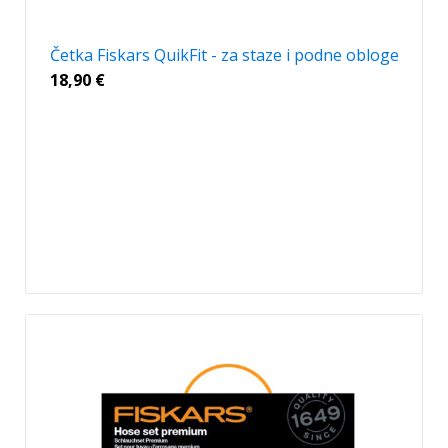
Četka Fiskars QuikFit - za staze i podne obloge
18,90
€