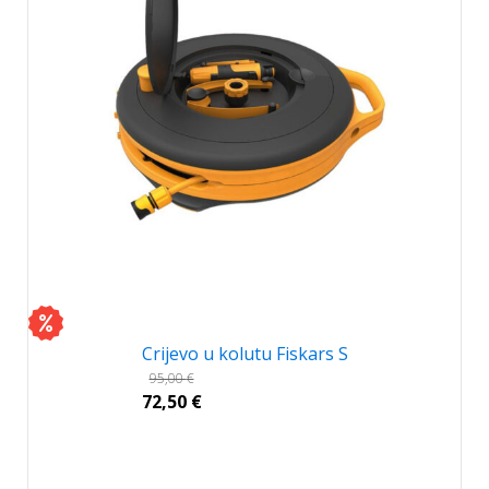
Crijevo u kolutu Fiskars S
95,00
€
72,50
€