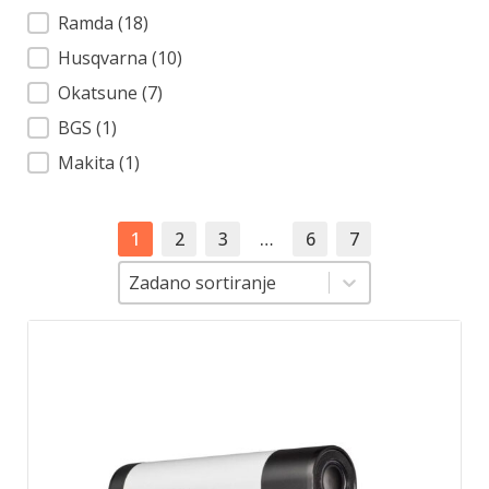
Ramda
(18)
Husqvarna
(10)
Okatsune
(7)
BGS
(1)
Makita
(1)
1
2
3
…
6
7
Sortiranje
Sortiranje
Zadano sortiranje