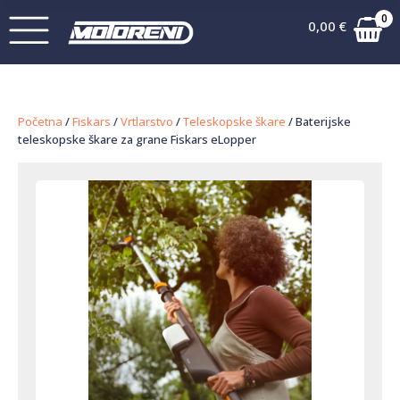
0
0,00
€
Početna
/
Fiskars
/
Vrtlarstvo
/
Teleskopske škare
/ Baterijske
teleskopske škare za grane Fiskars eLopper