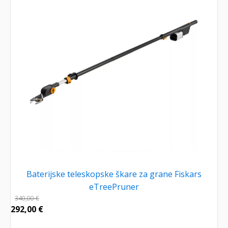
Baterijske teleskopske škare za grane Fiskars
eTreePruner
340,00
€
292,00
€