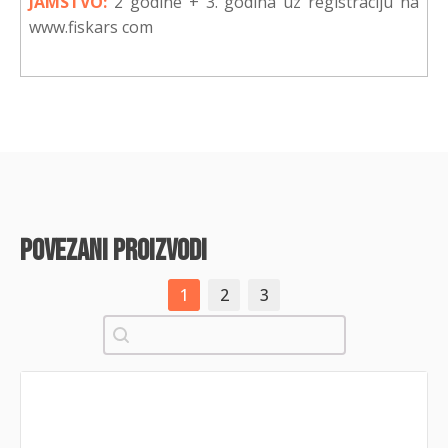
JAMSTVO:
2 godine + 3. godina uz registraciju na
www.fiskars com
povezani proizvodi
1
2
3
Pretraži