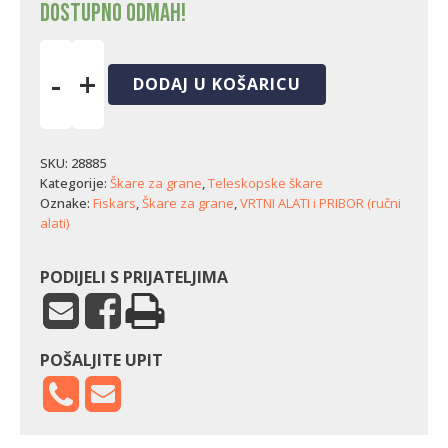
Dostupno odmah!
-
+
DODAJ U KOŠARICU
Baterijske
teleskopske
škare
za
SKU:
28885
grane
Kategorije:
Škare za grane
,
Teleskopske škare
Fiskars
Oznake:
Fiskars
,
Škare za grane
,
VRTNI ALATI i PRIBOR (ručni
eLopper
alati)
količina
PODIJELI S PRIJATELJIMA
POŠALJITE UPIT