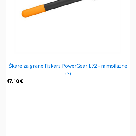
Škare za grane Fiskars PowerGear L72 - mimoilazne
(S)
47,10
€