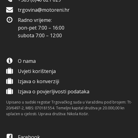
trgovina@motoreni.hr
Radno vrijeme:
pon-pet 7:00 – 16:00
subota 7:00 – 12:00
O nama
Uvjeti korištenja
Izjava o konverziji
Izjava o povjerljivosti podataka
Upisano u sudski registar Trgovačkog suda u Varaždinu pod brojem: Tt-
20/6497-2, MBS: 070181554. Temeljni kapital društva je 20.000,00 kn
uplaćen u cjelosti. Uprava društva: Nikola Košir.
Facebook