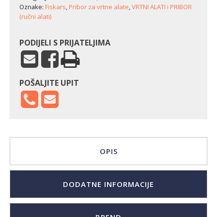
staze
Oznake:
Fiskars
,
Pribor za vrtne alate
,
VRTNI ALATI i PRIBOR
i
(ručni alati)
podne
obloge
količina
PODIJELI S PRIJATELJIMA
POŠALJITE UPIT
OPIS
DODATNE INFORMACIJE