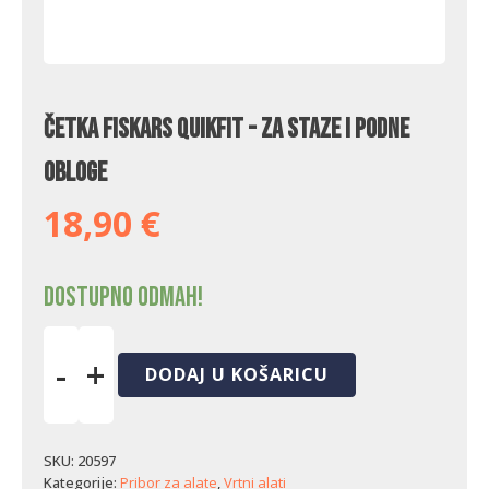
Četka Fiskars QuikFit - za staze i podne
obloge
18,90
€
Dostupno odmah!
-
+
DODAJ U KOŠARICU
Četka
Fiskars
QuikFit
-
SKU:
20597
za
Kategorije:
Pribor za alate
,
Vrtni alati