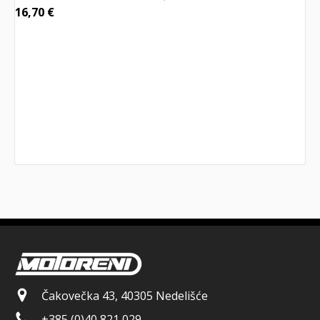
16,70
€
Čakovečka 43, 40305 Nedelišće
+385 (0)40 821 029