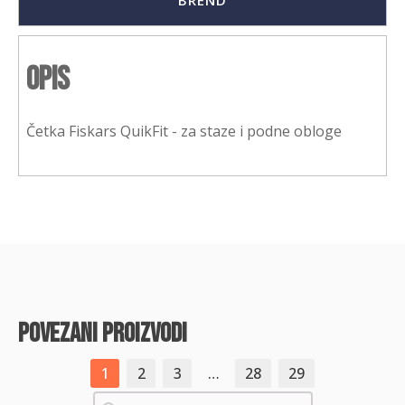
BREND
Opis
Četka Fiskars QuikFit - za staze i podne obloge
povezani proizvodi
1
2
3
…
28
29
Pretraži