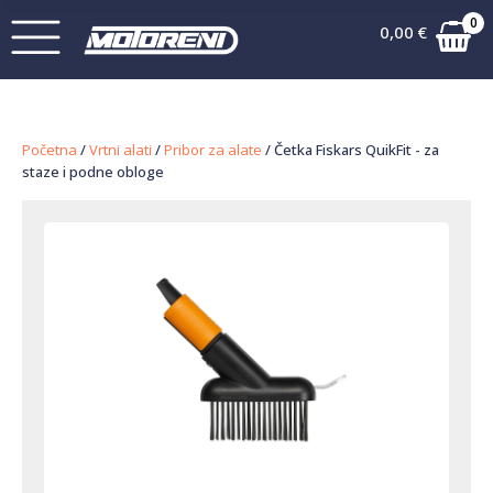
0
0,00
€
Početna
/
Vrtni alati
/
Pribor za alate
/ Četka Fiskars QuikFit - za
staze i podne obloge