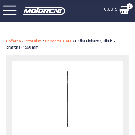
0
0,00
€
Početna
/
Vrtni alati
/
Pribor za alate
/ Drška Fiskars QuikFit -
grafitna (1560 mm)