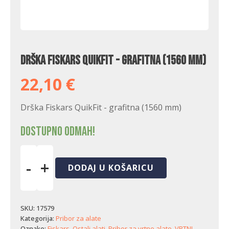
Drška Fiskars QuikFit - grafitna (1560 mm)
22,10
€
Drška Fiskars QuikFit - grafitna (1560 mm)
Dostupno odmah!
-
+
DODAJ U KOŠARICU
Drška
Fiskars
QuikFit
-
SKU:
17579
grafitna
Kategorija:
Pribor za alate
(1560
Oznake:
Fiskars
,
Ostali alati
,
Pribor za vrtne alate
,
VRTNI