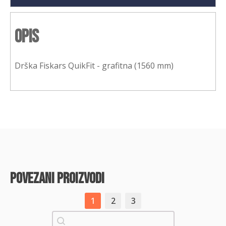
Opis
Drška Fiskars QuikFit - grafitna (1560 mm)
povezani proizvodi
1
2
3
Pretraži