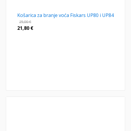
Košarica za branje voća Fiskars UP80 i UP84
25,00
€
21,80
€