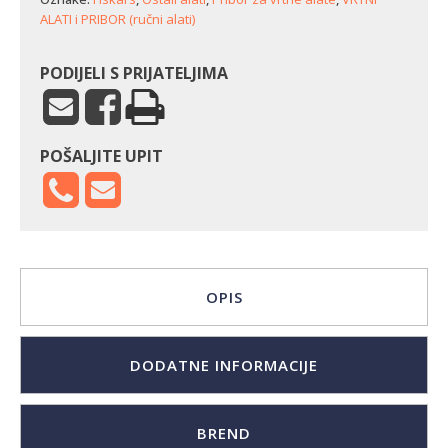
mm)
ALATI i PRIBOR (ručni alati)
količina
PODIJELI S PRIJATELJIMA
POŠALJITE UPIT
OPIS
DODATNE INFORMACIJE
BREND