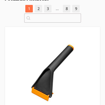
1
2
3
…
8
9
Pretraži