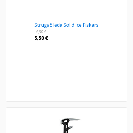
Strugač leda Solid Ice Fiskars
6,90
€
5,50
€