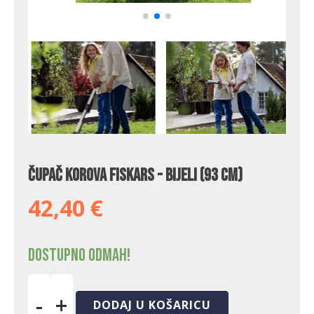
Čupač korova Fiskars - bijeli (93 cm)
42,40
€
Dostupno odmah!
-
+
DODAJ U KOŠARICU