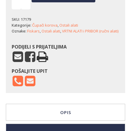
Čupač
korova
Fiskars
-
SKU:
17179
bijeli
Kategorije:
Čupači korova
,
Ostali alati
(93
Oznake:
Fiskars
,
Ostali alati
,
VRTNI ALATI i PRIBOR (ručni alati)
cm)
količina
PODIJELI S PRIJATELJIMA
POŠALJITE UPIT
OPIS