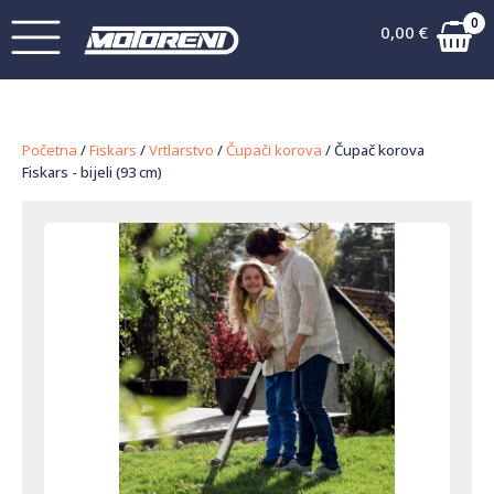
0
0,00
€
Početna
/
Fiskars
/
Vrtlarstvo
/
Čupači korova
/ Čupač korova
Fiskars - bijeli (93 cm)