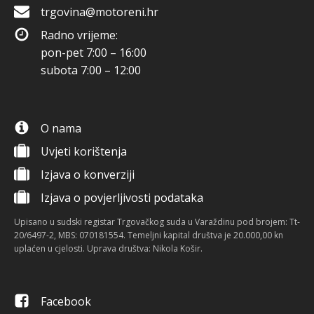
trgovina@motoreni.hr
Radno vrijeme:
pon-pet 7:00 – 16:00
subota 7:00 – 12:00
O nama
Uvjeti korištenja
Izjava o konverziji
Izjava o povjerljivosti podataka
Upisano u sudski registar Trgovačkog suda u Varaždinu pod brojem: Tt-
20/6497-2, MBS: 070181554. Temeljni kapital društva je 20.000,00 kn
uplaćen u cjelosti. Uprava društva: Nikola Košir.
Facebook