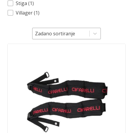
Stiga
(1)
Villager
(1)
Sortiranje
Sortiranje
Zadano sortiranje