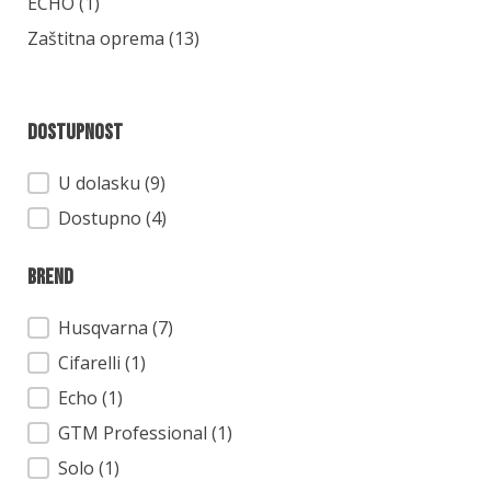
Kategorija
ECHO
(1)
Zaštitna oprema
(13)
Dostupnost
Dostupnost
U dolasku (9)
Dostupno (4)
Brend
Brend
Husqvarna
(7)
Cifarelli
(1)
Echo
(1)
GTM Professional
(1)
Solo
(1)