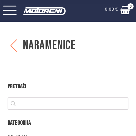
0
0,00
€
Naramenice
Pretraži
Pretraži
Pretraži
Kategorija