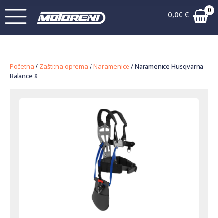
0
0,00
€
Početna
/
Zaštitna oprema
/
Naramenice
/ Naramenice Husqvarna
Balance X