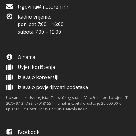
trgovina@motoreni.hr
Radno vrijeme:
pon-pet 7:00 – 16:00
subota 7:00 – 12:00
O nama
Uvjeti korištenja
Izjava o konverziji
Izjava o povjerljivosti podataka
Upisano u sudski registar Trgovačkog suda u Varaždinu pod brojem: Tt-
20/6497-2, MBS: 070181554. Temeljni kapital društva je 20.000,00 kn
uplaćen u cjelosti. Uprava društva: Nikola Košir.
Facebook