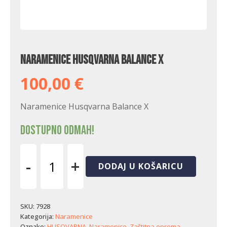
Naramenice Husqvarna Balance X
100,00
€
Naramenice Husqvarna Balance X
Dostupno odmah!
-
+
DODAJ U KOŠARICU
Naramenice
Husqvarna
Balance
X
SKU:
7928
količina
Kategorija:
Naramenice
Oznake:
HUSQVARNA
,
Naramenice
,
Zaštitna oprema