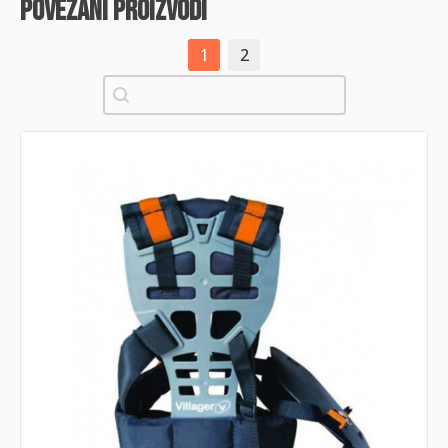
povezani proizvodi
1
2
Pretraži