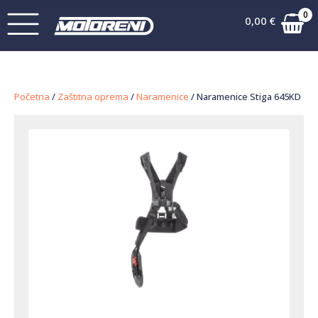
0
0,00
€
Početna
/
Zaštitna oprema
/
Naramenice
/ Naramenice Stiga 645KD