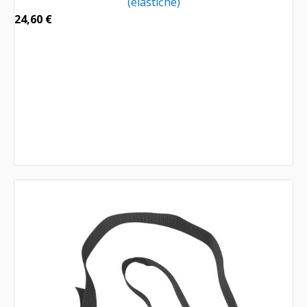
(elastične)
24,60
€