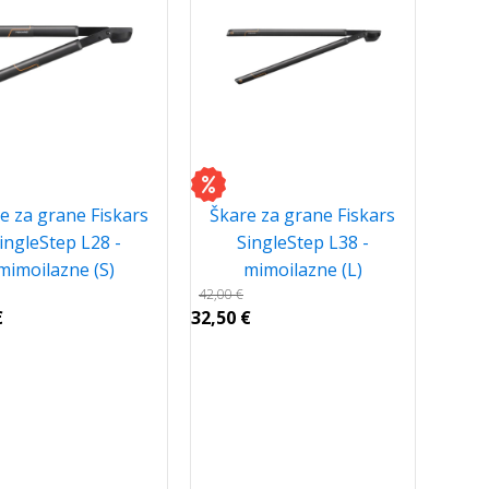
e za grane Fiskars
Škare za grane Fiskars
ingleStep L28 -
SingleStep L38 -
mimoilazne (S)
mimoilazne (L)
42,00
€
€
32,50
€