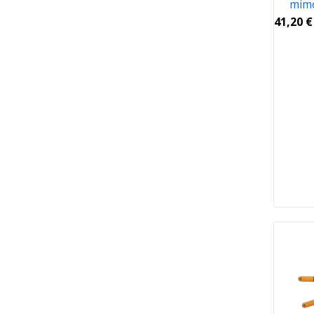
mimo
41,20
€