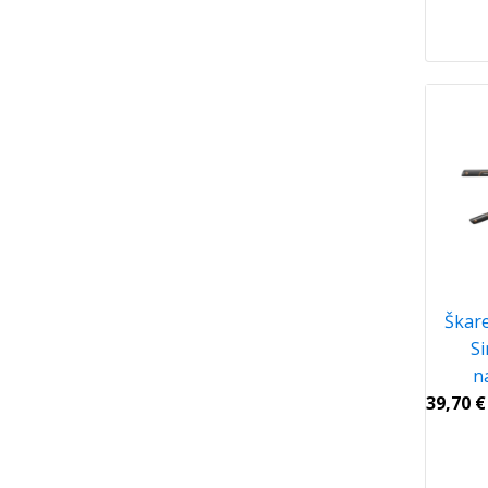
Škare
Si
n
39,70
€