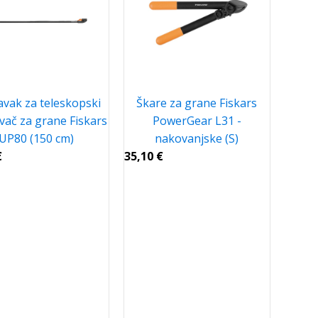
vak za teleskopski
Škare za grane Fiskars
vač za grane Fiskars
PowerGear L31 -
UP80 (150 cm)
nakovanjske (S)
€
35,10
€