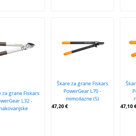
Škare za grane Fiskars
Škar
PowerGear L70 -
P
 za grane Fiskars
mimoilazne (S)
n
werGear L32 -
47,20
€
47,10
nakovanjske