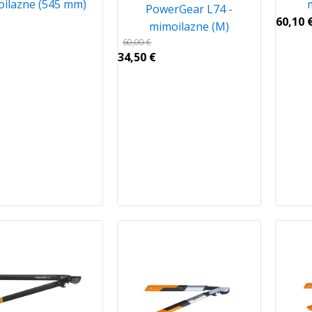
ilazne (545 mm)
PowerGear L74 -
60,10
mimoilazne (M)
60,00
€
34,50
€