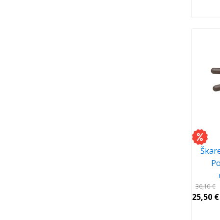
Škare
Po
36,10
€
25,50
€