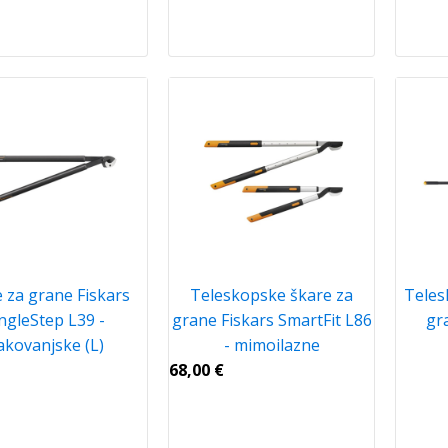
 za grane Fiskars
Teleskopske škare za
Teles
ngleStep L39 -
grane Fiskars SmartFit L86
gr
akovanjske (L)
- mimoilazne
68,00
€