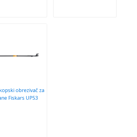
kopski obrezivač za
ane Fiskars UP53