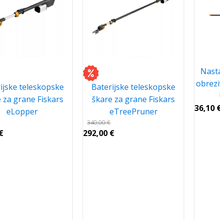
Nasta
obrezi
ijske teleskopske
Baterijske teleskopske
 za grane Fiskars
škare za grane Fiskars
36,10
eLopper
eTreePruner
340,00
€
€
292,00
€