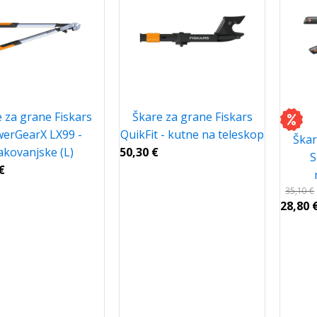
 za grane Fiskars
Škare za grane Fiskars
erGearX LX99 -
QuikFit - kutne na teleskop
Škar
akovanjske (L)
50,30
€
S
€
35,10
€
28,80