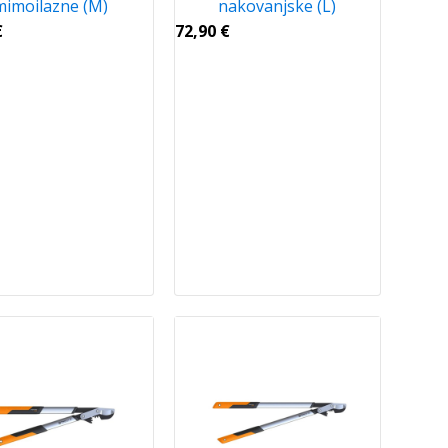
mimoilazne (M)
nakovanjske (L)
€
72,90
€