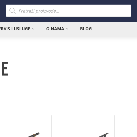
Products
search
ERVIS I USLUGE
O NAMA
BLOG
ne