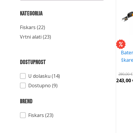
Kategorija
Kategorija
Fiskars
(22)
Vrtni alati
(23)
Bater
škare
Dostupnost
280,00
€
Dostupnost
U dolasku (14)
243,00
Dostupno (9)
Brend
Brend
Fiskars
(23)