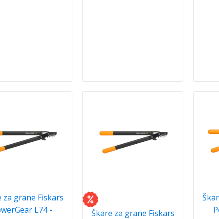
 za grane Fiskars
Škar
werGear L74 -
P
Škare za grane Fiskars