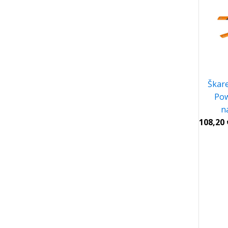
Škare
Pow
n
108,20