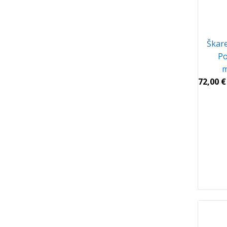
Škare
Po
m
72,00
€