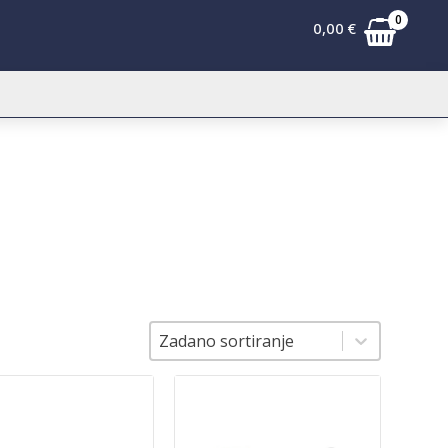
0
0,00
€
Sortiranje
Sortiranje
Zadano sortiranje