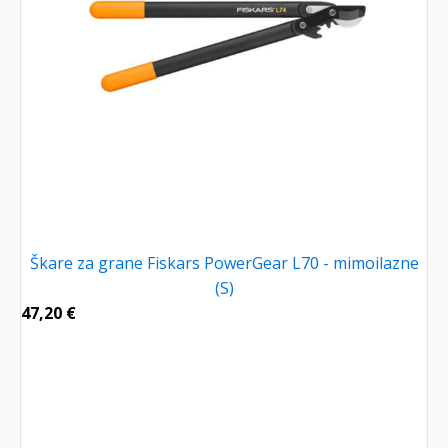
Škare za grane Fiskars PowerGear L70 - mimoilazne
(S)
47,20
€