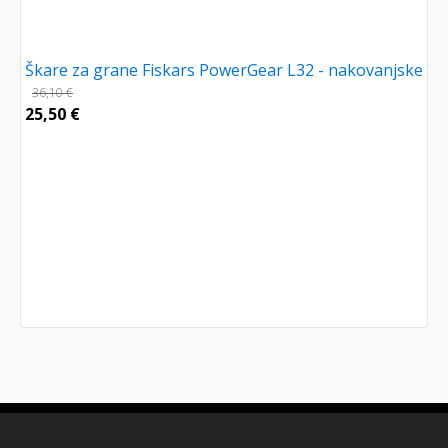
Škare za grane Fiskars PowerGear L32 - nakovanjske
36,10
€
25,50
€