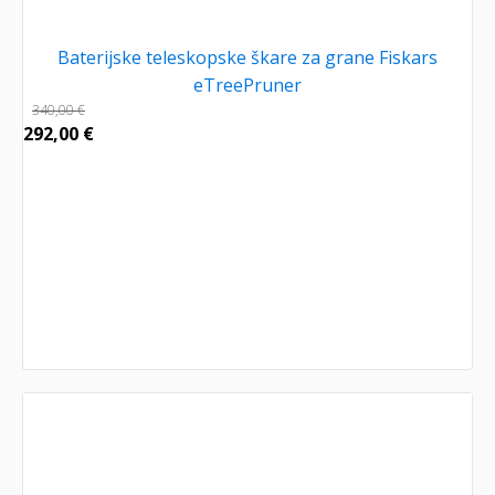
Baterijske teleskopske škare za grane Fiskars
eTreePruner
340,00
€
292,00
€