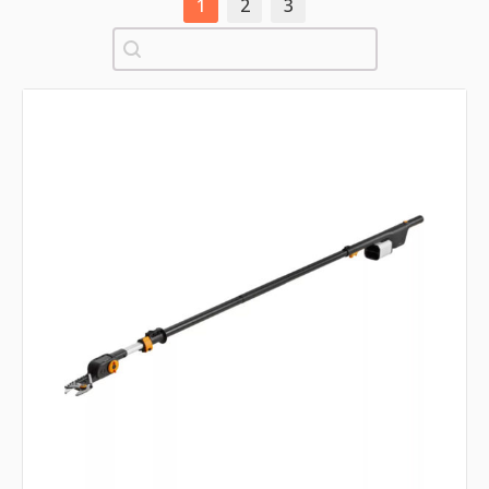
1
2
3
Pretraži