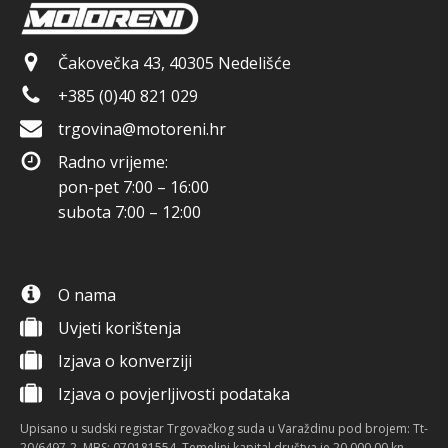
Čakovečka 43, 40305 Nedelišće
+385 (0)40 821 029
trgovina@motoreni.hr
Radno vrijeme:
pon-pet 7:00 – 16:00
subota 7:00 – 12:00
O nama
Uvjeti korištenja
Izjava o konverziji
Izjava o povjerljivosti podataka
Upisano u sudski registar Trgovačkog suda u Varaždinu pod brojem: Tt-
20/6497-2, MBS: 070181554. Temeljni kapital društva je 20.000,00 kn