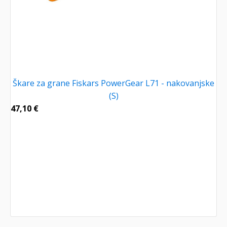
Škare za grane Fiskars PowerGear L71 - nakovanjske
(S)
47,10
€