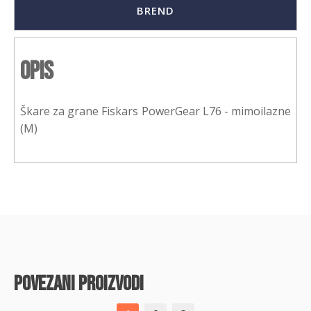
BREND
Opis
Škare za grane Fiskars PowerGear L76 - mimoilazne
(M)
povezani proizvodi