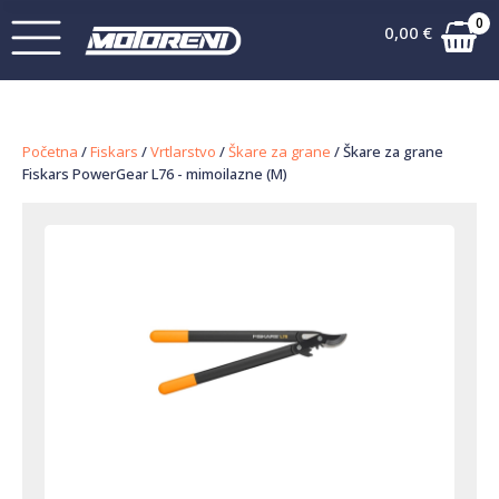
0
0,00
€
Početna
/
Fiskars
/
Vrtlarstvo
/
Škare za grane
/ Škare za grane
Fiskars PowerGear L76 - mimoilazne (M)