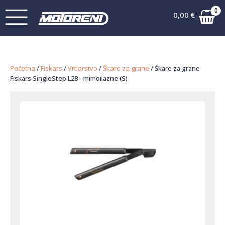
0
0,00
€
Početna
/
Fiskars
/
Vrtlarstvo
/
Škare za grane
/ Škare za grane
Fiskars SingleStep L28 - mimoilazne (S)