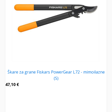
Škare za grane Fiskars PowerGear L72 - mimoilazne
(S)
47,10
€