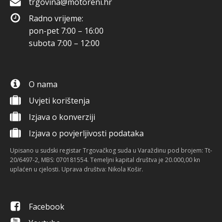
trgovina@motoreni.hr
Radno vrijeme:
pon-pet 7:00 – 16:00
subota 7:00 – 12:00
O nama
Uvjeti korištenja
Izjava o konverziji
Izjava o povjerljivosti podataka
Upisano u sudski registar Trgovačkog suda u Varaždinu pod brojem: Tt-
20/6497-2, MBS: 070181554. Temeljni kapital društva je 20.000,00 kn
uplaćen u cjelosti. Uprava društva: Nikola Košir.
Facebook