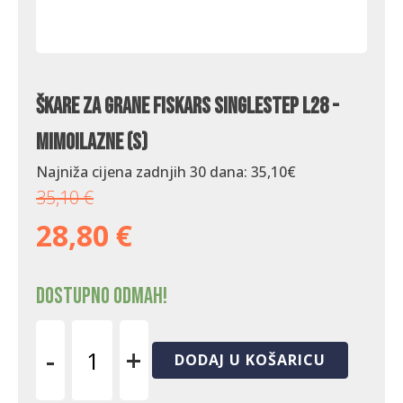
Škare za grane Fiskars SingleStep L28 -
mimoilazne (S)
Najniža cijena zadnjih 30 dana:
35,10
€
35,10
€
28,80
€
Dostupno odmah!
-
+
DODAJ U KOŠARICU
Škare
za