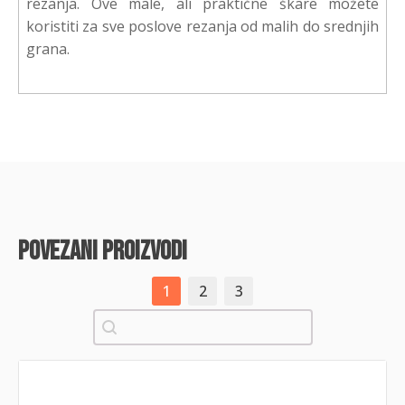
rezanja. Ove male, ali praktične škare možete
koristiti za sve poslove rezanja od malih do srednjih
grana.
povezani proizvodi
1
2
3
Pretraži