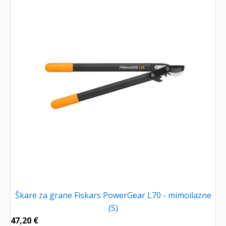
Škare za grane Fiskars PowerGear L70 - mimoilazne
(S)
47,20
€