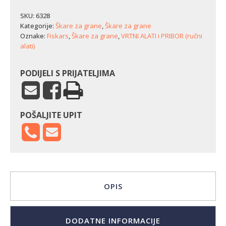
grane
Fiskars
SKU:
6328
SingleStep
Kategorije:
Škare za grane
,
Škare za grane
L28
Oznake:
Fiskars
,
Škare za grane
,
VRTNI ALATI i PRIBOR (ručni
-
alati)
mimoilazne
(S)
količina
PODIJELI S PRIJATELJIMA
POŠALJITE UPIT
OPIS
DODATNE INFORMACIJE