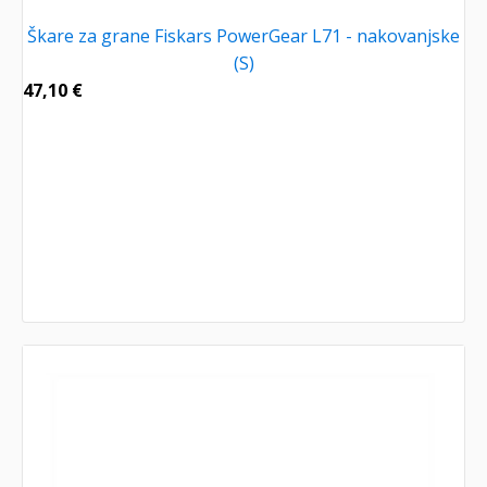
Škare za grane Fiskars PowerGear L71 - nakovanjske
(S)
47,10
€