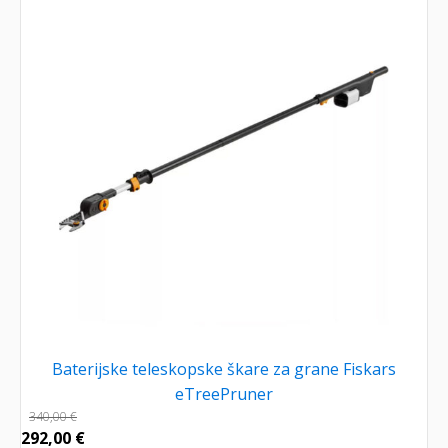
Baterijske teleskopske škare za grane Fiskars
eTreePruner
340,00
€
292,00
€