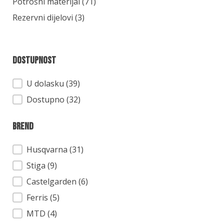
Kategorija
Potrošni materijal
(71)
Rezervni dijelovi
(3)
Dostupnost
Dostupnost
U dolasku (39)
Dostupno (32)
Brend
Brend
Husqvarna
(31)
Stiga
(9)
Castelgarden
(6)
Ferris
(5)
MTD
(4)