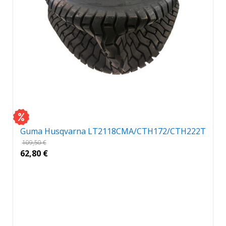
Guma Husqvarna LT2118CMA/CTH172/CTH222T
109,50
€
62,80
€