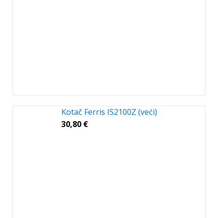
Kotač Ferris IS2100Z (veći)
30,80
€