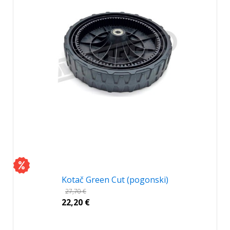
Kotač Green Cut (pogonski)
27,70
€
22,20
€