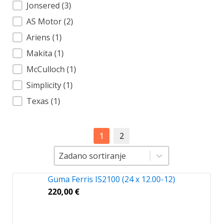
Jonsered
(3)
AS Motor
(2)
Ariens
(1)
Makita
(1)
McCulloch
(1)
Simplicity
(1)
Texas
(1)
1
2
Sortiranje
Sortiranje
Zadano sortiranje
Guma Ferris IS2100 (24 x 12.00-12)
220,00
€