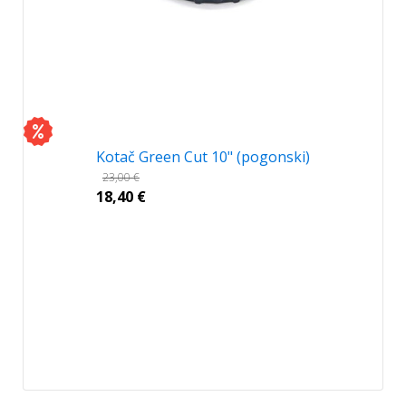
Kotač Green Cut 10" (pogonski)
23,00
€
18,40
€