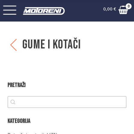
0
0,00
€
Gume i kotači
Pretraži
Pretraži
Pretraži
Kategorija