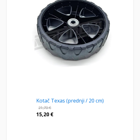
Kotač Texas (prednji / 20 cm)
21,70
€
15,20
€