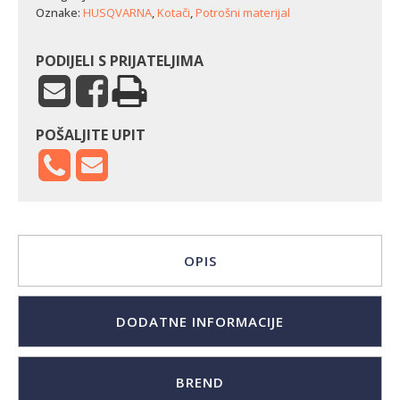
(15
Oznake:
HUSQVARNA
,
Kotači
,
Potrošni materijal
x
6.00-
6)
PODIJELI S PRIJATELJIMA
količina
POŠALJITE UPIT
OPIS
DODATNE INFORMACIJE
BREND