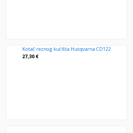
Kotač reznog kućišta Husqvarna CD122
27,30
€