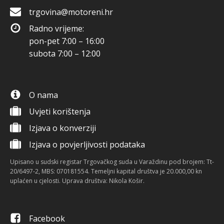
trgovina@motoreni.hr
Radno vrijeme:
pon-pet 7:00 – 16:00
subota 7:00 – 12:00
O nama
Uvjeti korištenja
Izjava o konverziji
Izjava o povjerljivosti podataka
Upisano u sudski registar Trgovačkog suda u Varaždinu pod brojem: Tt-
20/6497-2, MBS: 070181554. Temeljni kapital društva je 20.000,00 kn
uplaćen u cjelosti. Uprava društva: Nikola Košir.
Facebook