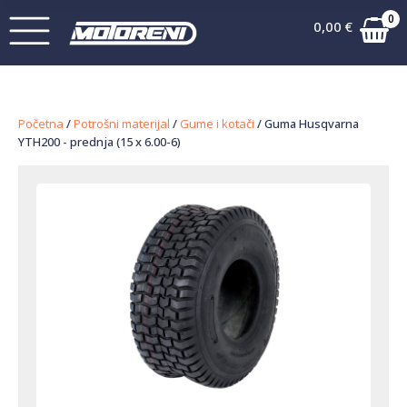
0
0,00
€
Početna
/
Potrošni materijal
/
Gume i kotači
/ Guma Husqvarna
YTH200 - prednja (15 x 6.00-6)