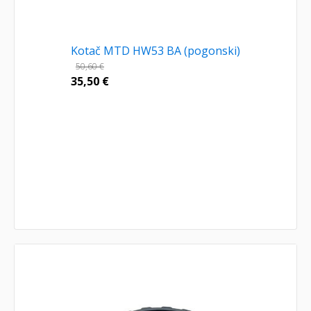
Kotač MTD HW53 BA (pogonski)
50,60
€
35,50
€