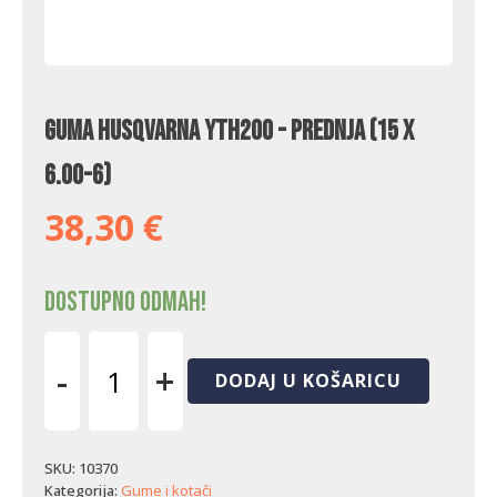
Guma Husqvarna YTH200 - prednja (15 x
6.00-6)
38,30
€
Dostupno odmah!
-
+
DODAJ U KOŠARICU
Guma
Husqvarna
YTH200
-
SKU:
10370
prednja
Kategorija:
Gume i kotači