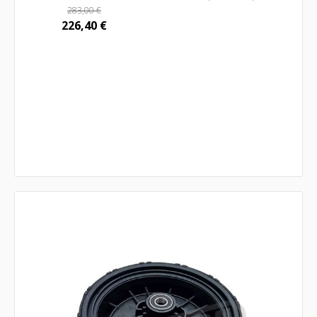
283,00
€
226,40
€