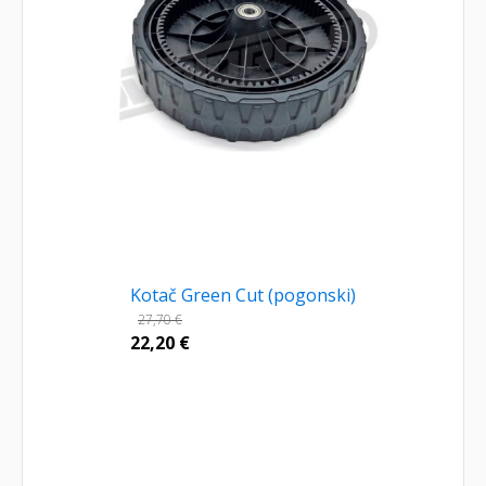
Kotač Green Cut (pogonski)
27,70
€
22,20
€