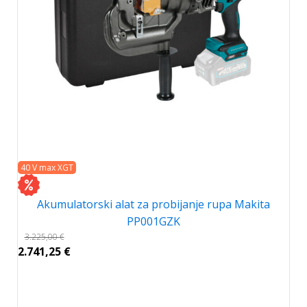
40 V max XGT
Akumulatorski alat za probijanje rupa Makita
PP001GZK
3.225,00
€
2.741,25
€