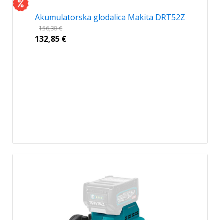
Akumulatorska glodalica Makita DRT52Z
156,30
€
132,85
€