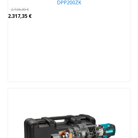
DPP200ZK
2.726,30
€
2.317,35
€