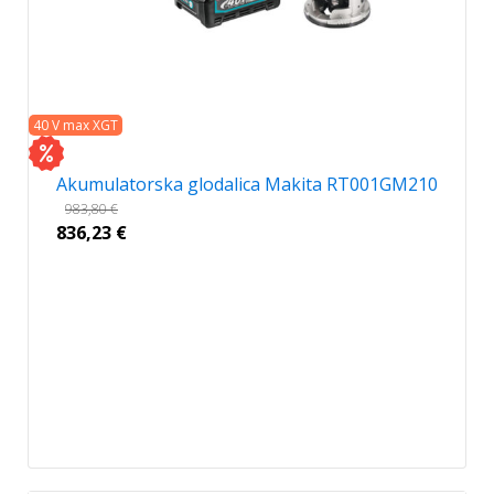
40 V max XGT
Akumulatorska glodalica Makita RT001GM210
983,80
€
836,23
€