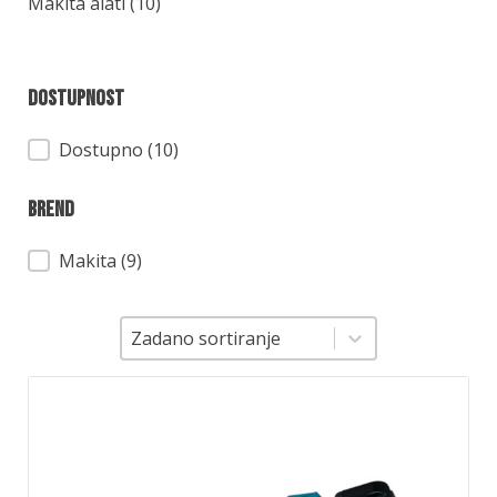
Kategorija
Makita alati
(10)
Dostupnost
Dostupnost
Dostupno (10)
Brend
Brend
Makita
(9)
Sortiranje
Sortiranje
Zadano sortiranje