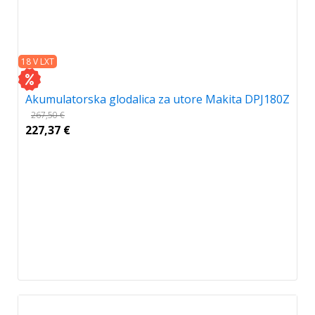
18 V LXT
Akumulatorska glodalica za utore Makita DPJ180Z
267,50
€
227,37
€