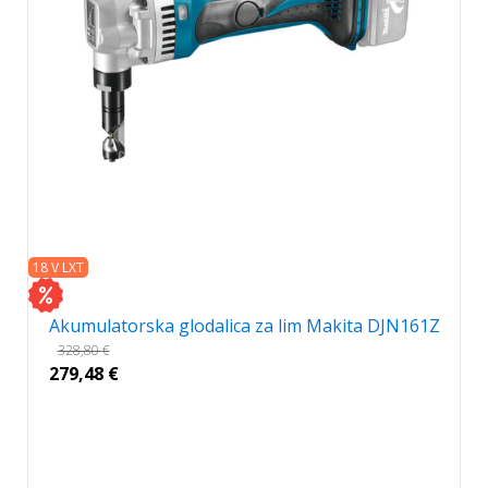
18 V LXT
Akumulatorska glodalica za lim Makita DJN161Z
328,80
€
279,48
€