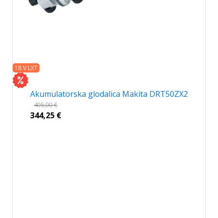
18 V LXT
Akumulatorska glodalica Makita DRT50ZX2
405,00
€
344,25
€