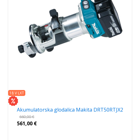
18 V LXT
Akumulatorska glodalica Makita DRT50RTJX2
660,00
€
561,00
€