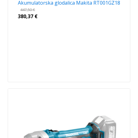
Akumulatorska glodalica Makita RT001GZ18
447,50
€
380,37
€