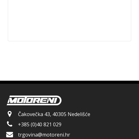
Čakovečka 43, 40305 Nedelišće
+385 (0)40 821 029
trgovina@motoreni.hr