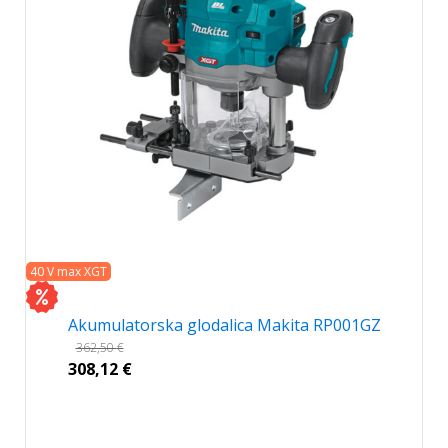
40 V max XGT
Akumulatorska glodalica Makita RP001GZ
362,50
€
308,12
€